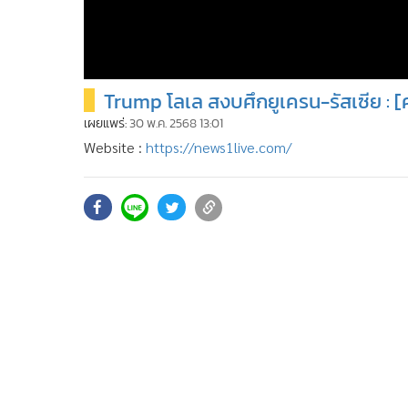
Trump โลเล สงบศึกยูเครน-รัสเซีย : [
เผยแพร่:
30 พ.ค. 2568 13:01
Website :
https://news1live.com/
YOUTUBE :
https://www.youtube.com/c/news1vdo
Facebook :
https://www.facebook.com/MGRNEWS1
X (TWITTER) :
https://x.com/newsonechannel
instragram :
https://www.instagram.com/news1cha
TikTok :
https://www.tiktok.com/@newsonetiktok