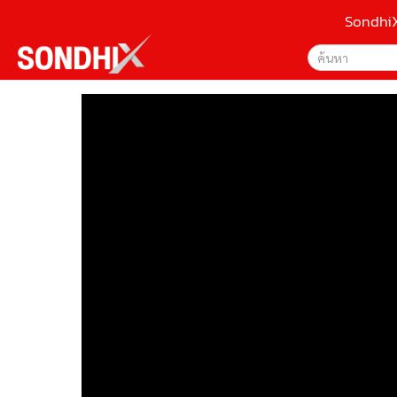
Sondhi
เลือกเครื่องมือท
•
หน้าหลัก
ค้นหา
•
SondhiX
Google
•
Social
•
World Talk
Sondhi
•
Sondhitalk
ค้นหาขั
•
ผู้เฒ่าเล่าเรื่อง
•
ข่าวลึกปมลับ
•
Exclusive Health
•
ผู้จัดกวน
•
น่าสนใจ
•
ข่าวอัพเดต
•
เศรษฐกิจ-ธุรกิจ
•
สังคม-โซเชียล