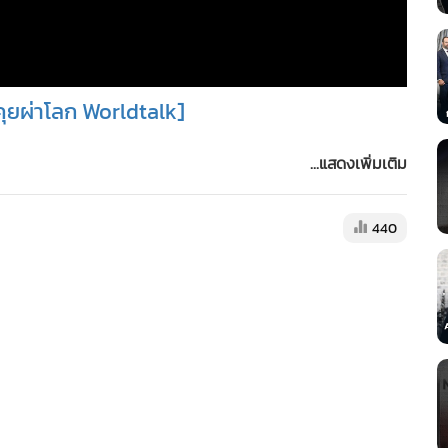
คุยผ่าโลก Worldtalk]
...แสดงเพิ่มเติม
440
nnel