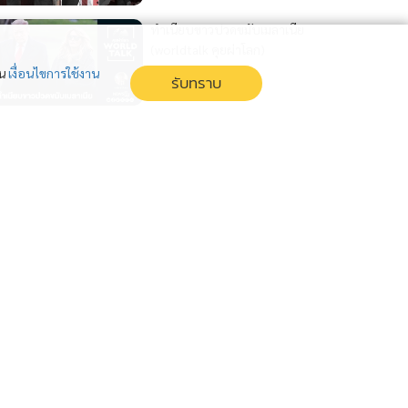
ทำเนียบขาวปวดขมับเมลาเนีย
(worldtalk คุยผ่าโลก)
1 สัปดาห์
่น
เงื่อนไขการใช้งาน
รับทราบ
ปากีฯวางบิลทรัมป์ (worldtalk
คุยผ่าโลก)
2 สัปดาห์
ปากีฯ วางบิลทรัมป์ค่ากาวใจ
สงคราม (worldtalk คุยผ่าโลก)
2 สัปดาห์
แสดงเพิ่มเติม