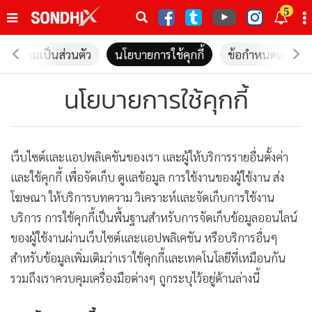
italk
5
sive
•
หน้าหลัก
ายความเป็นส่วนตัว
นโยบายการใช้คุกกี้
ข้อกำหนดและเงื่
th
ัพเดต
•
SondhiX
นโยบายการใช้คุกกี้
•
Social
•
World Talk
•
Sondhitalk
เว็บไซต์และแอปพลิเคชันของเรา และผู้ให้บริการรายอื่นตั้งค่า
•
ผู้เฒ่าเล่าเรื่อง
และใช้คุกกี้ เพื่อจัดเก็บ ดูแลข้อมูล การใช้งานของผู้ใช้งาน ส่ง
•
ข่าวลึกปมลับ
โฆษณา ให้บริการบทความ วิเคราะห์และจัดเก็บการใช้งาน
•
Exclusive Health
บริการ การใช้คุกกี้เป็นพื้นฐานสำหรับการจัดเก็บข้อมูลออนไลน์
•
ผู้จัดกวน
ของผู้ใช้งานผ่านเว็บไซต์และแอปพลิเคชัน หรือบริการอื่นๆ
•
น่าสนใจ
สำหรับข้อมูลเพิ่มเติมว่าเราใช้คุกกี้และเทคโนโลยีที่เหมือนกัน
•
ข่าวอัพเดต
รวมถึงเราควบคุมเครื่องมือต่างๆ ถูกระบุไว้อยู่ด้านล่างนี้
•
เศรษฐกิจ-ธุรกิจ