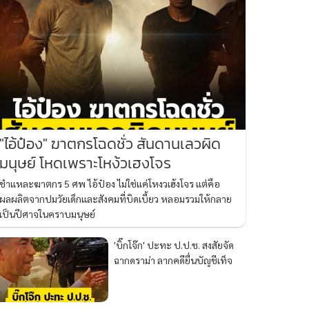
"ไอ้ป๋อง" ฆาตกรโฉดชั่ว สันดานเลวผิด
มนุษย์ โหดเพราะโหง้วเฮงโจร
ชำแหละฆาตกร 5 ศพ ไอ้ป๋อง ไม่ใช่แค่โหงวเฮ้งโจร แต่คือ
ผลผลิตจากปมวัยเด็กและสังคมที่บิดเบี้ยว หลอมรวมให้กลาย
เป็นปีศาจในคราบมนุษย์
'บิ๊กโจ๊ก' ปะทะ ป.ป.ช. สงสัยจัด
ฉากดราม่า ลากคดียื่นบัญชีเท็จ