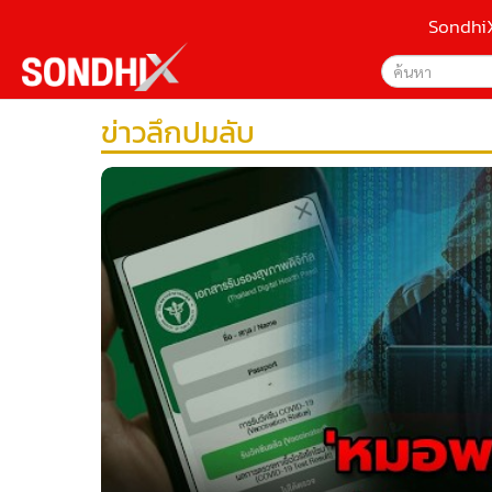
Sondhi
ข่าวลึกปมลับ
เลือกเครื่องมือท
•
หน้าหลัก
ค้นหา
•
SondhiX
Google
•
Social
•
World Talk
Sondhi
•
Sondhitalk
ค้นหาขั
•
ผู้เฒ่าเล่าเรื่อง
•
ข่าวลึกปมลับ
•
Exclusive Health
•
ผู้จัดกวน
•
น่าสนใจ
•
ข่าวอัพเดต
•
เศรษฐกิจ-ธุรกิจ
•
สังคม-โซเชียล