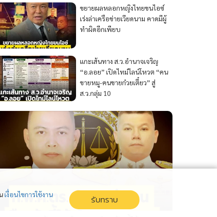
ขยายผลหลอกหญิงไทยขนไอซ์
เร่งล่าเครือข่ายเวียดนาม คาดมีผู้
ทำผิดอีกเพียบ
แกะเส้นทาง ส.ว.อำนาจเจริญ
“อ.ลอย” เปิดไทม์ไลน์โหวต “คน
ขายหมู-คนขายก๋วยเตี๋ยว” สู่
ส.ว.กลุ่ม 10
่น
เงื่อนไขการใช้งาน
รับทราบ