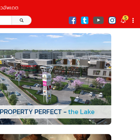
าวอัพเดต
5
ก
PROPERTY PERFECT -
the Lake