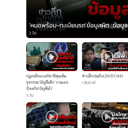
'หมอพร้อม-ทะเบียนรถ'ข้อมูลผิด...ข้อมูล
2 วัน
กฎเหล็กแบงก์ชาติคุมเข้ม
ข่าวลึกปมลับ(29/07/69)
ธุรกรรม'บัญชีเด็ก' วางแนว
1 สัปดาห์
ป้องกัน'บัญชีม้า'
3 วัน