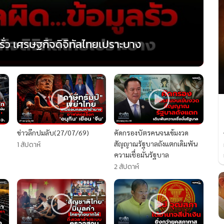
รั่ว เศรษฐกิจดิจิทัลไทยเปราะบาง
ข่าวลึกปมลับ(27/07/69)
คัดกรองบัตรคนจนเข้มงวด
สัญญาณรัฐบาลถังแตกเดิมพัน
1 สัปดาห์
ความเชื่อมั่นรัฐบาล
2 สัปดาห์