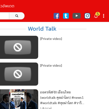
าวอัพเดต
5
ก
World Talk
[Private video]
[Private video]
ถอดรหัสFBI เยือนไทย
(worldtalk คุยผ่าโลก) #news1
#worldtalk #คุยผ่าโลก #วาริ
นทร์สัจเดว #ข่าว
1 สัปดาห์