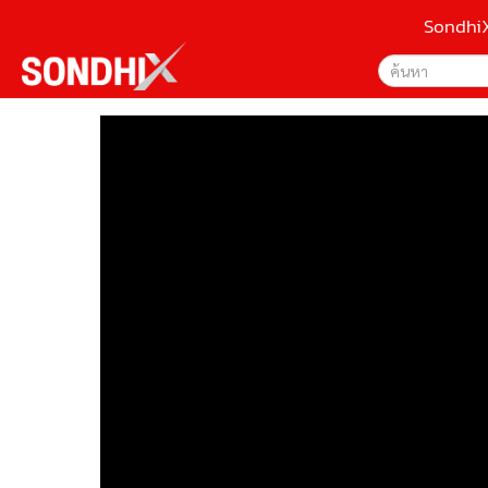
Sondhi
เลือกเครื่องมือท
•
หน้าหลัก
ค้นหา
•
SondhiX
Google
•
Social
•
World Talk
Sondhi
•
Sondhitalk
ค้นหาขั
•
ผู้เฒ่าเล่าเรื่อง
•
ข่าวลึกปมลับ
•
Exclusive Health
•
ผู้จัดกวน
•
น่าสนใจ
•
ข่าวอัพเดต
•
เศรษฐกิจ-ธุรกิจ
•
สังคม-โซเชียล