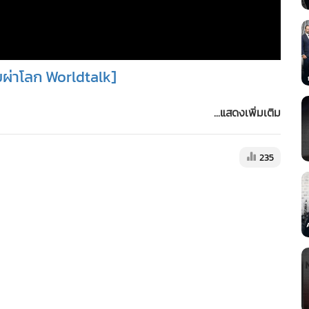
ุยผ่าโลก Worldtalk]
...แสดงเพิ่มเติม
235
nnel