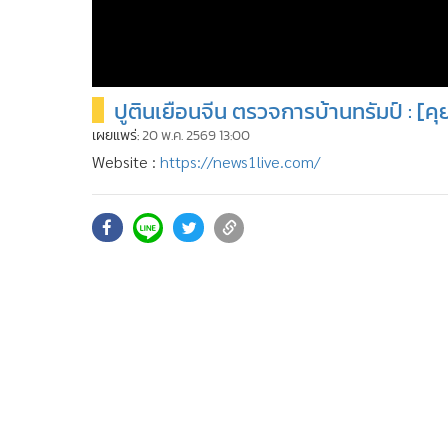
ปูตินเยือนจีน ตรวจการบ้านทรัมป์ : [ค
เผยแพร่:
20 พ.ค. 2569 13:00
Website :
https://news1live.com/
YOUTUBE :
https://www.youtube.com/c/news1vdo
Facebook :
https://www.facebook.com/MGRNEWS1
X (TWITTER) :
https://x.com/newsonechannel
instragram :
https://www.instagram.com/news1cha
TikTok :
https://www.tiktok.com/@newsonetiktok