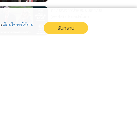
ทำเนียบขาวปวดขมับเมลาเนีย
(worldtalk คุยผ่าโลก)
1 สัปดาห์
่น
เงื่อนไขการใช้งาน
รับทราบ
ปากีฯวางบิลทรัมป์ (worldtalk
คุยผ่าโลก)
2 สัปดาห์
ปากีฯ วางบิลทรัมป์ค่ากาวใจ
สงคราม (worldtalk คุยผ่าโลก)
2 สัปดาห์
แสดงเพิ่มเติม