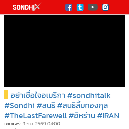
italk
sive
•
หน้าหลัก
th
ัพเดต
•
SondhiX
•
Social
•
World Talk
•
Sondhitalk
•
ผู้เฒ่าเล่าเรื่อง
•
ข่าวลึกปมลับ
•
Exclusive Health
อย่าเชื่อใจอเมริกา #sondhitalk
•
ผู้จัดกวน
•
น่าสนใจ
#Sondhi #สนธิ #สนธิลิ้มทองกุล
•
ข่าวอัพเดต
#TheLastFarewell #อิหร่าน #IRAN
•
เศรษฐกิจ-ธุรกิจ
เผยแพร่:
9 ก.ค. 2569 04:00