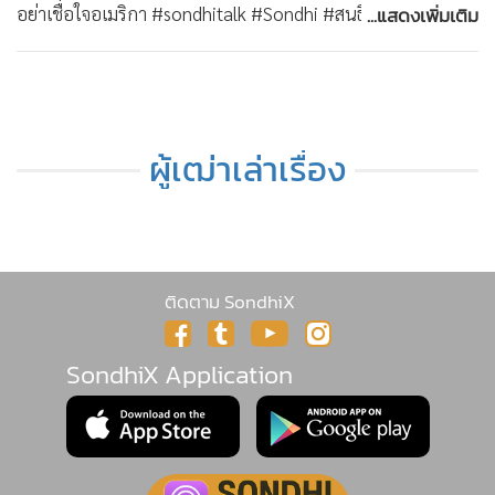
•
สังคม-โซเชียล
...แสดงเพิ่มเติม
อย่าเชื่อใจอเมริกา #sondhitalk #Sondhi #สนธิ #สนธิลิ้มทอง
กุล #TheLastFarewell #อิหร่าน #IRAN สมัครสมาชิก
membership ความจริงมีหนึ่งเดียว ช่อง SONDHITALK บน
YouTube :
https://www.youtube.com/@sondhitalk/join
• ติดต่อสอบถามได้ที่ Line : @sondhitalk
ผู้เฒ่าเล่าเรื่อง
ติดตาม SondhiX
SondhiX Application