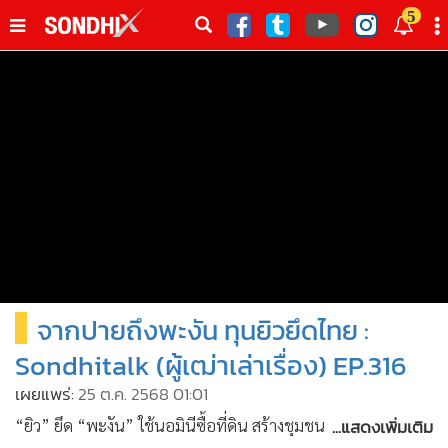
italk
5
sive
•
หน้าหลัก
th
ัพเดต
•
SondhiX
•
Social
•
World Talk
•
Sondhitalk
•
ผู้เฒ่าเล่าเรื่อง
•
ข่าวลึกปมลับ
•
Exclusive Health
จากปายถึงพะงัน ทุนยิวยึดไทย :
•
ผู้จัดกวน
•
น่าสนใจ
Sondhitalk (ผู้เฒ่าเล่าเรื่อง) EP.316
•
ข่าวอัพเดต
เผยแพร่:
25 ต.ค. 2568 01:01
•
เศรษฐกิจ-ธุรกิจ
...แสดงเพิ่มเติม
“ยิว” ยึด “พะงัน” ใช้นอมินีซื้อที่ดิน สร้างชุมชน • สนับสนุน