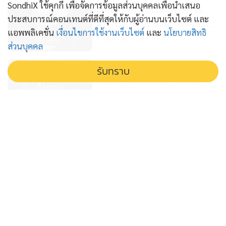
SondhiX ใช้คุกกี้ เพื่อจัดการข้อมูลส่วนบุคคลเพื่อนำเสนอ
อย่าเชื่อใจอเมริกา #sondhitalk
ประสบการณ์คอนเทนต์ที่ดีที่สุดให้กับผู้อ่านบนเว็บไซต์ และ
#Sondhi #สนธิ #สนธิลิ้มทองกุล
แอพพลิเคชั่น
เงื่อนไขการใช้งานเว็บไซต์
และ
นโยบายสิทธิ
#TheLastFarewell #อิหร่าน
4 สัปดาห์
ส่วนบุคคล
#IRAN
ศีลธรรมเป็นเรื่องสากล
รับทราบ
#sondhitalk #Sondhi #สนธิ
#สนธิลิ้มทองกุล
4 สัปดาห์
#TheLastFarewell #อิหร่าน
#IRAN
ศักดิ์ศรีไม่ได้วัดด้วยเงิน
#sondhitalk #Sondhi #สนธิ
#สนธิลิ้มทองกุล
4 สัปดาห์
#TheLastFarewell #อิหร่าน
#IRAN
สนธิเล่าเรื่อง - สนธิฟันธง! สีไหนตั้ง
รัฐบาล 02-02-69
6 เดือน