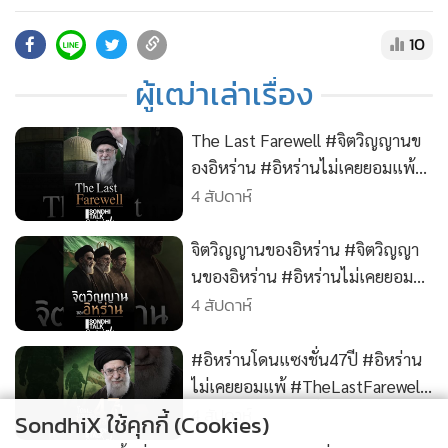
•
สังคม-โซเชียล
ความจริงมีหนึ่งเดียว ด้วยการสมัครเป็น Membership :
https://www.youtube.com/@sondhitalk/join
10
• ติดต่อสอบถามได้ที่ Line : @sondhitalk
ผู้เฒ่าเล่าเรื่อง
The Last Farewell #จิตวิญญานข
องอิหร่าน #อิหร่านไม่เคยยอมแพ้
4 สัปดาห์
#TheLastFarewell #อิหร่าน
จิตวิญญานของอิหร่าน #จิตวิญญา
นของอิหร่าน #อิหร่านไม่เคยยอม
4 สัปดาห์
แพ้ #TheLastFarewell #อิหร่าน
#อิหร่านโดนแซงชั่น47ปี #อิหร่าน
ไม่เคยยอมแพ้ #TheLastFarewell
#อิหร่าน #คุยทุกเรื่องกับสนธิ
4 สัปดาห์
SondhiX ใช้คุกกี้ (Cookies)