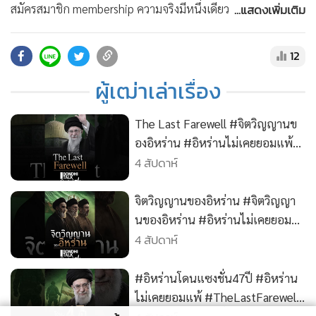
•
สังคม-โซเชียล
...แสดงเพิ่มเติม
สมัครสมาชิก membership ความจริงมีหนึ่งเดียว ช่อง
SONDHITALK บน YouTube :
https://www.youtube.com/@sondhitalk/join
12
• ติดต่อสอบถามได้ที่ Line : @sondhitalk
ผู้เฒ่าเล่าเรื่อง
The Last Farewell #จิตวิญญานข
องอิหร่าน #อิหร่านไม่เคยยอมแพ้
4 สัปดาห์
#TheLastFarewell #อิหร่าน
จิตวิญญานของอิหร่าน #จิตวิญญา
นของอิหร่าน #อิหร่านไม่เคยยอม
4 สัปดาห์
แพ้ #TheLastFarewell #อิหร่าน
#อิหร่านโดนแซงชั่น47ปี #อิหร่าน
ไม่เคยยอมแพ้ #TheLastFarewell
#อิหร่าน #คุยทุกเรื่องกับสนธิ