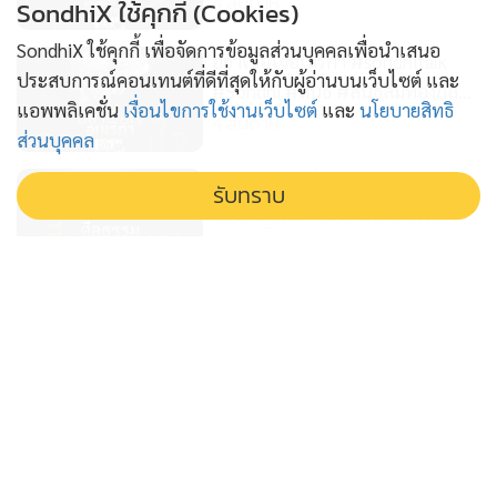
4 สัปดาห์
SondhiX ใช้คุกกี้ (Cookies)
SondhiX ใช้คุกกี้ เพื่อจัดการข้อมูลส่วนบุคคลเพื่อนำเสนอ
อย่าเชื่อใจอเมริกา #sondhitalk
ประสบการณ์คอนเทนต์ที่ดีที่สุดให้กับผู้อ่านบนเว็บไซต์ และ
#Sondhi #สนธิ #สนธิลิ้มทองกุล
แอพพลิเคชั่น
เงื่อนไขการใช้งานเว็บไซต์
และ
นโยบายสิทธิ
#TheLastFarewell #อิหร่าน
4 สัปดาห์
ส่วนบุคคล
#IRAN
ศีลธรรมเป็นเรื่องสากล
รับทราบ
#sondhitalk #Sondhi #สนธิ
#สนธิลิ้มทองกุล
4 สัปดาห์
#TheLastFarewell #อิหร่าน
#IRAN
ศักดิ์ศรีไม่ได้วัดด้วยเงิน
#sondhitalk #Sondhi #สนธิ
#สนธิลิ้มทองกุล
4 สัปดาห์
#TheLastFarewell #อิหร่าน
#IRAN
สนธิเล่าเรื่อง - สนธิฟันธง! สีไหนตั้ง
รัฐบาล 02-02-69
6 เดือน