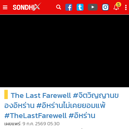
italk
5
sive
•
หน้าหลัก
th
ัพเดต
•
SondhiX
•
Social
•
World Talk
•
Sondhitalk
•
ผู้เฒ่าเล่าเรื่อง
•
ข่าวลึกปมลับ
•
Exclusive Health
The Last Farewell #จิตวิญญานข
•
ผู้จัดกวน
•
น่าสนใจ
องอิหร่าน #อิหร่านไม่เคยยอมแพ้
•
ข่าวอัพเดต
#TheLastFarewell #อิหร่าน
•
เศรษฐกิจ-ธุรกิจ
เผยแพร่:
9 ก.ค. 2569 05:30