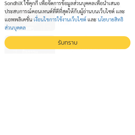
SondhiX ใช้คุกกี้ เพื่อจัดการข้อมูลส่วนบุคคลเพื่อนำเสนอ
อย่าเชื่อใจอเมริกา #sondhitalk
ประสบการณ์คอนเทนต์ที่ดีที่สุดให้กับผู้อ่านบนเว็บไซต์ และ
#Sondhi #สนธิ #สนธิลิ้มทองกุล
แอพพลิเคชั่น
เงื่อนไขการใช้งานเว็บไซต์
และ
นโยบายสิทธิ
#TheLastFarewell #อิหร่าน
1 เดือน
ส่วนบุคคล
#IRAN
ศีลธรรมเป็นเรื่องสากล
รับทราบ
#sondhitalk #Sondhi #สนธิ
#สนธิลิ้มทองกุล
1 เดือน
#TheLastFarewell #อิหร่าน
#IRAN
ศักดิ์ศรีไม่ได้วัดด้วยเงิน
#sondhitalk #Sondhi #สนธิ
#สนธิลิ้มทองกุล
1 เดือน
#TheLastFarewell #อิหร่าน
#IRAN
สนธิเล่าเรื่อง - สนธิฟันธง! สีไหนตั้ง
รัฐบาล 02-02-69
6 เดือน