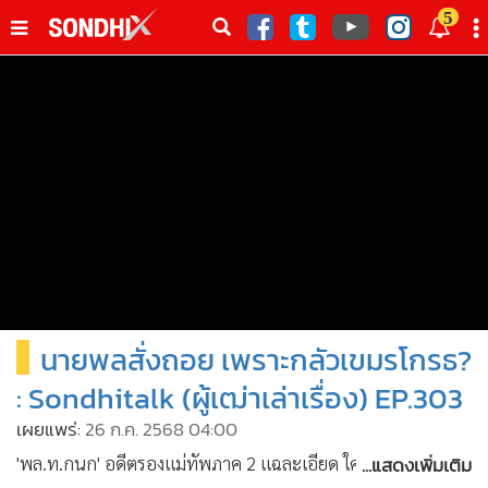
italk
5
sive
•
หน้าหลัก
th
ัพเดต
•
SondhiX
•
Social
•
World Talk
•
Sondhitalk
•
ผู้เฒ่าเล่าเรื่อง
•
ข่าวลึกปมลับ
•
Exclusive Health
นายพลสั่งถอย เพราะกลัวเขมรโกรธ?
•
ผู้จัดกวน
•
น่าสนใจ
: Sondhitalk (ผู้เฒ่าเล่าเรื่อง) EP.303
•
ข่าวอัพเดต
เผยแพร่:
26 ก.ค. 2568 04:00
•
เศรษฐกิจ-ธุรกิจ
...แสดงเพิ่มเติม
'พล.ท.กนก' อดีตรองแม่ทัพภาค 2 แฉละเอียด ใครบ้างขายชาติ