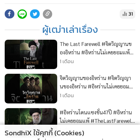
•
สังคม-โซเชียล
ขายแผ่นดินกิน • สนับสนุนความจริงมีหนึ่งเดียว ด้วยการสมัคร
เป็น Membership :
31
https://www.youtube.com/@sondhitalk/join
ผู้เฒ่าเล่าเรื่อง
• ติดต่อสอบถามได้ที่ Line : @sondhitalk
The Last Farewell #จิตวิญญานข
องอิหร่าน #อิหร่านไม่เคยยอมแพ้
1 เดือน
#TheLastFarewell #อิหร่าน
จิตวิญญานของอิหร่าน #จิตวิญญา
นของอิหร่าน #อิหร่านไม่เคยยอม
1 เดือน
แพ้ #TheLastFarewell #อิหร่าน
#อิหร่านโดนแซงชั่น47ปี #อิหร่าน
ไม่เคยยอมแพ้ #TheLastFarewell
#อิหร่าน #คุยทุกเรื่องกับสนธิ
1 เดือน
SondhiX ใช้คุกกี้ (Cookies)