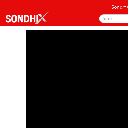
Sondhi
เลือกเครื่องมือท
•
หน้าหลัก
ค้นหา
•
SondhiX
Google
•
Social
•
World Talk
Sondhi
•
Sondhitalk
ค้นหาขั
•
ผู้เฒ่าเล่าเรื่อง
•
ข่าวลึกปมลับ
•
Exclusive Health
•
ผู้จัดกวน
•
น่าสนใจ
•
ข่าวอัพเดต
•
เศรษฐกิจ-ธุรกิจ
•
สังคม-โซเชียล