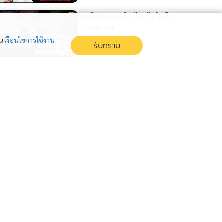
สนธิฟันธง! อเมริกาไม่กล้าเปิดศึก :
Sondhitalk
5 เดือน
่น
เงื่อนไขการใช้งาน
รับทราบ
ดาบนั้นคืนสนอง (21/02/69)
#sondhitalk #สนธิทอล์ค #สนธิ
ลิ้มทองกุล #ยุบพรรคประชาชน
#SpecterC #IO
5 เดือน
คำประกาศเจตนาของปีศาจ
(21/02/69) #sondhitalk #สนธิ
ทอล์ค #สนธิลิ้มทองกุล
#SpecterC #ปีศาจส้ม #IO
5 เดือน
แสดงเพิ่มเติม