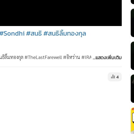
 #Sondhi #สนธิ #สนธิลิ้มทองกุล
...แสดงเพิ่มเติม
นธิลิ้มทองกุล #TheLastFarewell #อิหร่าน #IRAN สมัครสมาชิก
บน YouTube :
https://www.youtube.com/@sondhitalk/join
4