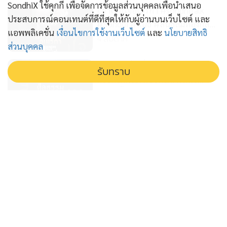
SondhiX ใช้คุกกี้ เพื่อจัดการข้อมูลส่วนบุคคลเพื่อนำเสนอ
อย่าเชื่อใจอเมริกา #sondhitalk
ประสบการณ์คอนเทนต์ที่ดีที่สุดให้กับผู้อ่านบนเว็บไซต์ และ
#Sondhi #สนธิ #สนธิลิ้มทองกุล
แอพพลิเคชั่น
เงื่อนไขการใช้งานเว็บไซต์
และ
นโยบายสิทธิ
#TheLastFarewell #อิหร่าน
4 สัปดาห์
ส่วนบุคคล
#IRAN
ศีลธรรมเป็นเรื่องสากล
รับทราบ
#sondhitalk #Sondhi #สนธิ
#สนธิลิ้มทองกุล
4 สัปดาห์
#TheLastFarewell #อิหร่าน
#IRAN
ศักดิ์ศรีไม่ได้วัดด้วยเงิน
#sondhitalk #Sondhi #สนธิ
#สนธิลิ้มทองกุล
4 สัปดาห์
#TheLastFarewell #อิหร่าน
#IRAN
สนธิเล่าเรื่อง - สนธิฟันธง! สีไหนตั้ง
รัฐบาล 02-02-69
6 เดือน