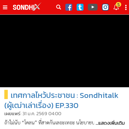
italk
5
sive
•
หน้าหลัก
th
ัพเดต
•
SondhiX
•
Social
•
World Talk
•
Sondhitalk
•
ผู้เฒ่าเล่าเรื่อง
•
ข่าวลึกปมลับ
•
Exclusive Health
เทศกาลไหว้ประชาชน : Sondhitalk
•
ผู้จัดกวน
•
น่าสนใจ
(ผู้เฒ่าเล่าเรื่อง) EP.330
•
ข่าวอัพเดต
เผยแพร่:
31 ม.ค. 2569 04:00
•
เศรษฐกิจ-ธุรกิจ
...แสดงเพิ่มเติม
ถ้าไม่นับ “โคลน” ที่สาดกันเลอะเทอะ นโยบายบนป้ายหาเสียง