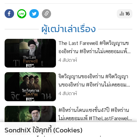
•
สังคม-โซเชียล
ทำได้จริงหรือพูดให้ดูเท่!? • สนับสนุนความจริงมีหนึ่งเดียว ด้วย
การสมัครเป็น Membership :
16
https://www.youtube.com/@sondhitalk/join
ผู้เฒ่าเล่าเรื่อง
• ติดต่อสอบถามได้ที่ Line : @sondhitalk
The Last Farewell #จิตวิญญานข
องอิหร่าน #อิหร่านไม่เคยยอมแพ้
4 สัปดาห์
#TheLastFarewell #อิหร่าน
จิตวิญญานของอิหร่าน #จิตวิญญา
นของอิหร่าน #อิหร่านไม่เคยยอม
4 สัปดาห์
แพ้ #TheLastFarewell #อิหร่าน
#อิหร่านโดนแซงชั่น47ปี #อิหร่าน
ไม่เคยยอมแพ้ #TheLastFarewell
#อิหร่าน #คุยทุกเรื่องกับสนธิ
4 สัปดาห์
SondhiX ใช้คุกกี้ (Cookies)