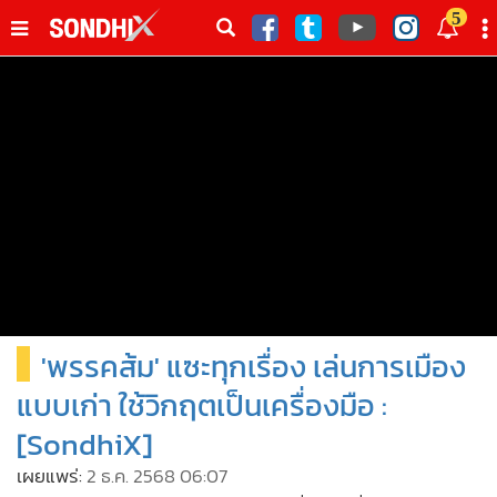
italk
5
sive
•
หน้าหลัก
th
ัพเดต
•
SondhiX
•
Social
•
World Talk
•
Sondhitalk
•
ผู้เฒ่าเล่าเรื่อง
•
ข่าวลึกปมลับ
•
Exclusive Health
'พรรคส้ม' แซะทุกเรื่อง เล่นการเมือง
•
ผู้จัดกวน
•
น่าสนใจ
แบบเก่า ใช้วิกฤตเป็นเครื่องมือ :
•
ข่าวอัพเดต
[SondhiX]
•
เศรษฐกิจ-ธุรกิจ
เผยแพร่:
2 ธ.ค. 2568 06:07