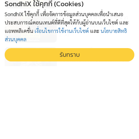
1 วัน
SondhiX ใช้คุกกี้ (Cookies)
SondhiX ใช้คุกกี้ เพื่อจัดการข้อมูลส่วนบุคคลเพื่อนำเสนอ
บิ๊กโจ๊ก ปะทะ ป ป ช สงสัยจัดฉาก
ประสบการณ์คอนเทนต์ที่ดีที่สุดให้กับผู้อ่านบนเว็บไซต์ และ
ดรามา ลากคดียื่นบัญชีเท็จ
แอพพลิเคชั่น
เงื่อนไขการใช้งานเว็บไซต์
และ
นโยบายสิทธิ
2 วัน
ส่วนบุคคล
กระพือกระแสฮั้วส ว สร้างกระแส
รับทราบ
แย่งพื้นที่ข่าว ภท ยอมแลก กลบแผล
'อนุทิน'
3 วัน
โจร เอาอย่าง โจร ไอ้ป๋องก๊อปปี้พัน
ศักดิ์ ฆาตกรอุ้มฆ่าต่อเนื่อง
4 วัน
ก.พ.ค.ตร. อุ้มคนทำงานคืนเก้าอี้ให้ 2
รองผบช.วิวัฒน์ คำชำนาญ ผงาด
4 วัน