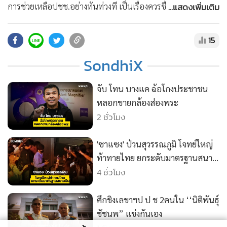
•
สังคม-โซเชียล
...แสดงเพิ่มเติม
การช่วยเหลือปชช.อย่างทันท่วงที เป็นเรื่องควรชื่นชม แต่การใช้
ทุกโอกาสเพื่อแซะรัฐบาลจนเกินงาม ทำให้พรรคประชาชนไม่ได้
แตกต่างจากนักการเมืองแบบเดิม • สนับสนุนความจริงมีหนึ่ง
15
เดียว ด้วยการสมัครเป็น Membership :
SondhiX
https://www.youtube.com/@sondhitalk/join
• ติดต่อสอบถามได้ที่ Line : @sondhitalk
จับ โทน บางแค ฉ้อโกงประชาชน
หลอกขายกล้องส่องพระ
2 ชั่วโมง
'ซาแซง' ป่วนสุวรรณภูมิ โจทย์ใหญ่
ท้าทายไทย ยกระดับมาตรฐานสนาม
บิน
4 ชั่วโมง
ศึกชิงเลขาฯป ป ช 2คนใน ‘‘นิติพันธุ์
ชัชนพ” แข่งกันเอง