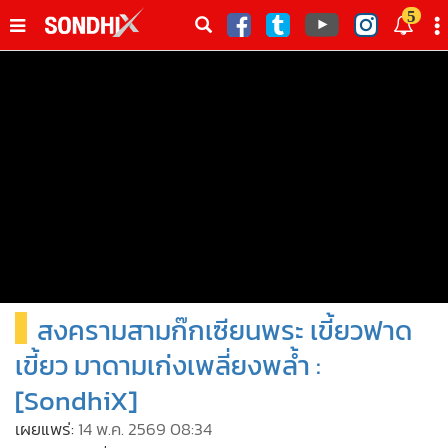
italk
5
sive
•
หน้าหลัก
th
ัพเดต
•
SondhiX
•
Social
•
World Talk
•
Sondhitalk
•
ผู้เฒ่าเล่าเรื่อง
•
ข่าวลึกปมลับ
•
Exclusive Health
สงครามสามก๊กเซียนพระ เขี้ยวฟาด
•
ผู้จัดกวน
•
น่าสนใจ
เขี้ยว มาดามเก่งเพลี่ยงพล้ำ :
•
ข่าวอัพเดต
[SondhiX]
•
เศรษฐกิจ-ธุรกิจ
เผยแพร่:
14 พ.ค. 2569 08:34