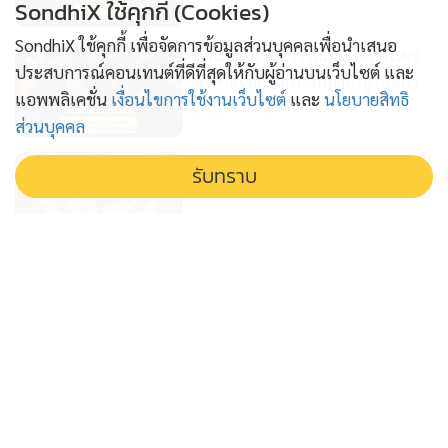
3 วัน
SondhiX ใช้คุกกี้ (Cookies)
SondhiX ใช้คุกกี้ เพื่อจัดการข้อมูลส่วนบุคคลเพื่อนำเสนอ
'ซาแซง' ป่วนสุวรรณภูมิ โจทย์ใหญ่
ประสบการณ์คอนเทนต์ที่ดีที่สุดให้กับผู้อ่านบนเว็บไซต์ และ
ท้าทายไทย ยกระดับมาตรฐานสนาม
แอพพลิเคชั่น
เงื่อนไขการใช้งานเว็บไซต์
และ
นโยบายสิทธิ
บิน
3 วัน
ส่วนบุคคล
ศึกชิงเลขาฯป ป ช 2คนใน ‘‘นิติพันธุ์
รับทราบ
ชัชนพ” แข่งกันเอง
4 วัน
บิ๊กโจ๊ก ปะทะ ป ป ช สงสัยจัดฉาก
ดรามา ลากคดียื่นบัญชีเท็จ
5 วัน
กระพือกระแสฮั้วส ว สร้างกระแส
แย่งพื้นที่ข่าว ภท ยอมแลก กลบแผล
'อนุทิน'
6 วัน