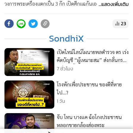
•
สังคม-โซเชียล
...แสดงเพิ่มเติม
วงการพระเครื่องแตกเป็น 3 ก๊ก เปิดศึกแฉกันเอง ทั้งเช็คเด้ง หนี้
พนัน ทำร้ายร่างกาย และพยายามติดสินบน ป.ป.ช. จนภาพ
ลักษณ์วงการพังยับ #sondhiX #sondhitalk #วงการพระเครื่อง
23
#เซียนพระ #ติดสินบน • สนับสนุนความจริงมีหนึ่งเดียว ด้วยการ
SondhiX
สมัครเป็น Membership :
https://www.youtube.com/@sondhitalk/join
เปิดไทม์ไลน์โผนายพลตำรวจ ตร เร่ง
• ติดต่อสอบถามได้ที่ Line : @sondhitalk
คัดบัญชี “ผู้เหมาะสม” ส่งกลั่นกรอง
สัปดาห์นี้
7 ชั่วโมง
โรงพักเพื่อประชาชน ของดีที่หาย
ไป…?
1 วัน
จับ โทน บางแค ฉ้อโกงประชาชน
หลอกขายกล้องส่องพระ