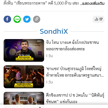
•
สังคม-โซเชียล
...แสดงเพิ่มเติม
สั่งฟัน “เซียนพระกระดาษ” คดี 5,000 ล้าน เสะเทือนวงการพระ
เครื่อง “บิ๊กเต่า” ลั่นแรง นรกมีจริง…อย่าคิดสู้หลักฐาน
วิทยาศาสตร์ #Sondhi #SondhiX #สนธิ #สนธิลิ้มทองกุล #คุย
17
ทุกเรื่องกับสนธิ #จับประเด็น
SondhiX
จับ โทน บางแค ฉ้อโกงประชาชน
หลอกขายกล้องส่องพระ
1 วัน
'ซาแซง' ป่วนสุวรรณภูมิ โจทย์ใหญ่
ท้าทายไทย ยกระดับมาตรฐานสนาม
บิน
1 วัน
ศึกชิงเลขาฯป ป ช 2คนใน ‘‘นิติพันธุ์
ชัชนพ” แข่งกันเอง