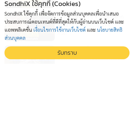
2 วัน
SondhiX ใช้คุกกี้ (Cookies)
SondhiX ใช้คุกกี้ เพื่อจัดการข้อมูลส่วนบุคคลเพื่อนำเสนอ
บิ๊กโจ๊ก ปะทะ ป ป ช สงสัยจัดฉาก
ประสบการณ์คอนเทนต์ที่ดีที่สุดให้กับผู้อ่านบนเว็บไซต์ และ
ดรามา ลากคดียื่นบัญชีเท็จ
แอพพลิเคชั่น
เงื่อนไขการใช้งานเว็บไซต์
และ
นโยบายสิทธิ
3 วัน
ส่วนบุคคล
กระพือกระแสฮั้วส ว สร้างกระแส
รับทราบ
แย่งพื้นที่ข่าว ภท ยอมแลก กลบแผล
'อนุทิน'
4 วัน
โจร เอาอย่าง โจร ไอ้ป๋องก๊อปปี้พัน
ศักดิ์ ฆาตกรอุ้มฆ่าต่อเนื่อง
5 วัน
ก.พ.ค.ตร. อุ้มคนทำงานคืนเก้าอี้ให้ 2
รองผบช.วิวัฒน์ คำชำนาญ ผงาด
6 วัน