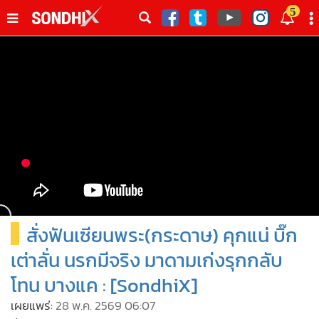
italk
5
sive
•
หน้าหลัก
th
ัพเดต
•
SondhiX
•
Social
•
World Talk
•
Sondhitalk
•
ผู้เฒ่าเล่าเรื่อง
•
ข่าวลึกปมลับ
•
Exclusive Health
สั่งฟันเซียนพระ(กระดาษ) คุกแน่ บิ๊ก
•
ผู้จัดกวน
•
น่าสนใจ
เต่าลั่น นรกมีจริง มาดามเก่งรุกกลับ
•
ข่าวอัพเดต
โทน บางแค : [SondhiX]
•
เศรษฐกิจ-ธุรกิจ
เผยแพร่:
28 พ.ค. 2569 06:07