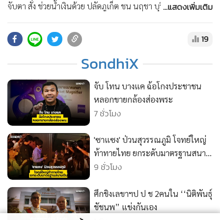
•
สังคม-โซเชียล
...แสดงเพิ่มเติม
จับตา สั่ง ช่วยน้ำเงินด้วย ปลัดภูเก็ต ชน นฤชา บุรีรัมย์ เขย่าเก้าอี้
ปลัดมหาดไทย แชตปริศนา "ช่วยน้ำเงินด้วย" หมัดเดียวสะเทือน
มหาดไทย #ช่วยน้ำเงินด้วย #ปลัดภูเก็ต #หมัดเดียวสะเทือน
19
มหาดไทย #Sondhix #Sondhitalk #คุยทุกเรื่องกับสนธิฯ สมัคร
SondhiX
สมาชิก membership ความจริงมีหนึ่งเดียว ช่อง SONDHITALK
บน YouTube :
https://www.youtube.com/@sondhitalk/join
จับ โทน บางแค ฉ้อโกงประชาชน
• ติดต่อสอบถามได้ที่ Line : @sondhitalk
หลอกขายกล้องส่องพระ
7 ชั่วโมง
'ซาแซง' ป่วนสุวรรณภูมิ โจทย์ใหญ่
ท้าทายไทย ยกระดับมาตรฐานสนาม
บิน
9 ชั่วโมง
ศึกชิงเลขาฯป ป ช 2คนใน ‘‘นิติพันธุ์
ชัชนพ” แข่งกันเอง