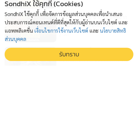
1 วัน
SondhiX ใช้คุกกี้ (Cookies)
SondhiX ใช้คุกกี้ เพื่อจัดการข้อมูลส่วนบุคคลเพื่อนำเสนอ
บิ๊กโจ๊ก ปะทะ ป ป ช สงสัยจัดฉาก
ประสบการณ์คอนเทนต์ที่ดีที่สุดให้กับผู้อ่านบนเว็บไซต์ และ
ดรามา ลากคดียื่นบัญชีเท็จ
แอพพลิเคชั่น
เงื่อนไขการใช้งานเว็บไซต์
และ
นโยบายสิทธิ
2 วัน
ส่วนบุคคล
กระพือกระแสฮั้วส ว สร้างกระแส
รับทราบ
แย่งพื้นที่ข่าว ภท ยอมแลก กลบแผล
'อนุทิน'
3 วัน
โจร เอาอย่าง โจร ไอ้ป๋องก๊อปปี้พัน
ศักดิ์ ฆาตกรอุ้มฆ่าต่อเนื่อง
4 วัน
ก.พ.ค.ตร. อุ้มคนทำงานคืนเก้าอี้ให้ 2
รองผบช.วิวัฒน์ คำชำนาญ ผงาด
5 วัน