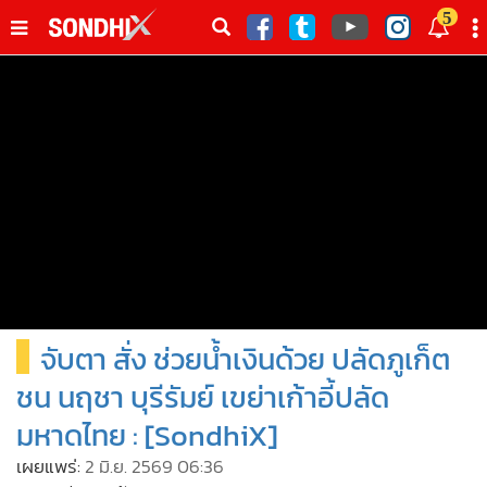
italk
5
sive
•
หน้าหลัก
th
ัพเดต
•
SondhiX
•
Social
•
World Talk
•
Sondhitalk
•
ผู้เฒ่าเล่าเรื่อง
•
ข่าวลึกปมลับ
•
Exclusive Health
จับตา สั่ง ช่วยน้ำเงินด้วย ปลัดภูเก็ต
•
ผู้จัดกวน
•
น่าสนใจ
ชน นฤชา บุรีรัมย์ เขย่าเก้าอี้ปลัด
•
ข่าวอัพเดต
มหาดไทย : [SondhiX]
•
เศรษฐกิจ-ธุรกิจ
เผยแพร่:
2 มิ.ย. 2569 06:36