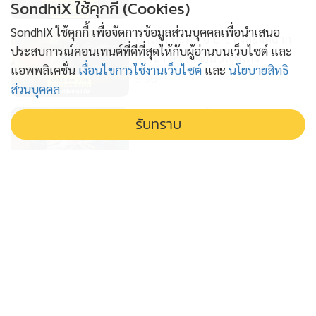
2 วัน
SondhiX ใช้คุกกี้ (Cookies)
SondhiX ใช้คุกกี้ เพื่อจัดการข้อมูลส่วนบุคคลเพื่อนำเสนอ
บิ๊กโจ๊ก ปะทะ ป ป ช สงสัยจัดฉาก
ประสบการณ์คอนเทนต์ที่ดีที่สุดให้กับผู้อ่านบนเว็บไซต์ และ
ดรามา ลากคดียื่นบัญชีเท็จ
แอพพลิเคชั่น
เงื่อนไขการใช้งานเว็บไซต์
และ
นโยบายสิทธิ
3 วัน
ส่วนบุคคล
กระพือกระแสฮั้วส ว สร้างกระแส
รับทราบ
แย่งพื้นที่ข่าว ภท ยอมแลก กลบแผล
'อนุทิน'
4 วัน
โจร เอาอย่าง โจร ไอ้ป๋องก๊อปปี้พัน
ศักดิ์ ฆาตกรอุ้มฆ่าต่อเนื่อง
5 วัน
ก.พ.ค.ตร. อุ้มคนทำงานคืนเก้าอี้ให้ 2
รองผบช.วิวัฒน์ คำชำนาญ ผงาด
6 วัน