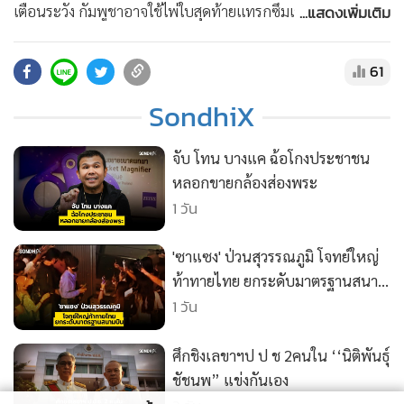
•
สังคม-โซเชียล
...แสดงเพิ่มเติม
เตือนระวัง กัมพูชาอาจใช้ไพ่ใบสุดท้ายแทรกซึมเข้ามาก่อกวน
โดยเฉพาะในเขตชุมชนของจังหวัดชายแดน • สนับสนุนความจริง
มีหนึ่งเดียว ด้วยการสมัครเป็น Membership :
61
https://www.youtube.com/@sondhitalk/join
SondhiX
• ติดต่อสอบถามได้ที่ Line : @sondhitalk
จับ โทน บางแค ฉ้อโกงประชาชน
หลอกขายกล้องส่องพระ
1 วัน
'ซาแซง' ป่วนสุวรรณภูมิ โจทย์ใหญ่
ท้าทายไทย ยกระดับมาตรฐานสนาม
บิน
1 วัน
ศึกชิงเลขาฯป ป ช 2คนใน ‘‘นิติพันธุ์
ชัชนพ” แข่งกันเอง