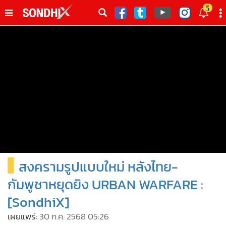
italk
5
sive
•
หน้าหลัก
th
ัพเดต
•
SondhiX
•
Social
•
World Talk
•
Sondhitalk
•
ผู้เฒ่าเล่าเรื่อง
•
ข่าวลึกปมลับ
•
Exclusive Health
สงครามรูปแบบใหม่ หลังไทย-
•
ผู้จัดกวน
•
น่าสนใจ
กัมพูชาหยุดยิง URBAN WARFARE :
•
ข่าวอัพเดต
[SondhiX]
•
เศรษฐกิจ-ธุรกิจ
เผยแพร่:
30 ก.ค. 2568 05:26