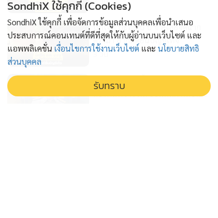
2 วัน
SondhiX ใช้คุกกี้ (Cookies)
SondhiX ใช้คุกกี้ เพื่อจัดการข้อมูลส่วนบุคคลเพื่อนำเสนอ
บิ๊กโจ๊ก ปะทะ ป ป ช สงสัยจัดฉาก
ประสบการณ์คอนเทนต์ที่ดีที่สุดให้กับผู้อ่านบนเว็บไซต์ และ
ดรามา ลากคดียื่นบัญชีเท็จ
แอพพลิเคชั่น
เงื่อนไขการใช้งานเว็บไซต์
และ
นโยบายสิทธิ
3 วัน
ส่วนบุคคล
กระพือกระแสฮั้วส ว สร้างกระแส
รับทราบ
แย่งพื้นที่ข่าว ภท ยอมแลก กลบแผล
'อนุทิน'
4 วัน
โจร เอาอย่าง โจร ไอ้ป๋องก๊อปปี้พัน
ศักดิ์ ฆาตกรอุ้มฆ่าต่อเนื่อง
5 วัน
ก.พ.ค.ตร. อุ้มคนทำงานคืนเก้าอี้ให้ 2
รองผบช.วิวัฒน์ คำชำนาญ ผงาด
5 วัน