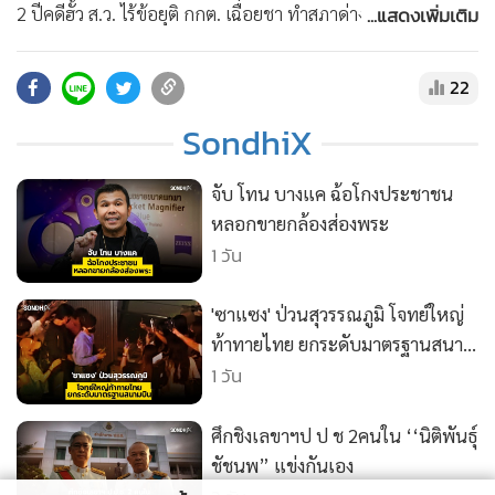
•
สังคม-โซเชียล
...แสดงเพิ่มเติม
2 ปีคดีฮั้ว ส.ว. ไร้ข้อยุติ กกต. เฉื่อยชา ทำสภาด่างพร้อย เสี่ยง
ชนวนวิกฤตการเมืองใหม่ #2ปีคดีฮั้วสวยังไร้ข้อยุติ #คดีฮั้วสว
#สวน้ำเงิน #Sondhix #Sondhitalk #คุยทุกเรื่องกับสนธิฯ สมัคร
22
สมาชิก membership ความจริงมีหนึ่งเดียว ช่อง SONDHITALK
SondhiX
บน YouTube :
https://www.youtube.com/@sondhitalk/join
• ติดต่อสอบถามได้ที่ Line : @sondhitalk
จับ โทน บางแค ฉ้อโกงประชาชน
หลอกขายกล้องส่องพระ
1 วัน
'ซาแซง' ป่วนสุวรรณภูมิ โจทย์ใหญ่
ท้าทายไทย ยกระดับมาตรฐานสนาม
บิน
1 วัน
ศึกชิงเลขาฯป ป ช 2คนใน ‘‘นิติพันธุ์
ชัชนพ” แข่งกันเอง