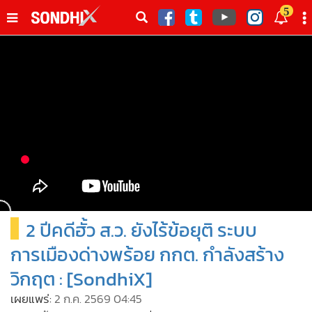
italk
5
sive
•
หน้าหลัก
th
ัพเดต
•
SondhiX
•
Social
•
World Talk
•
Sondhitalk
•
ผู้เฒ่าเล่าเรื่อง
•
ข่าวลึกปมลับ
•
Exclusive Health
2 ปีคดีฮั้ว ส.ว. ยังไร้ข้อยุติ ระบบ
•
ผู้จัดกวน
•
น่าสนใจ
การเมืองด่างพร้อย กกต. กำลังสร้าง
•
ข่าวอัพเดต
วิกฤต : [SondhiX]
•
เศรษฐกิจ-ธุรกิจ
เผยแพร่:
2 ก.ค. 2569 04:45