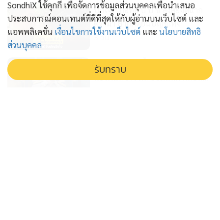
SondhiX ใช้คุกกี้ เพื่อจัดการข้อมูลส่วนบุคคลเพื่อนำเสนอ
บิ๊กโจ๊ก ปะทะ ป ป ช สงสัยจัดฉาก
ประสบการณ์คอนเทนต์ที่ดีที่สุดให้กับผู้อ่านบนเว็บไซต์ และ
ดรามา ลากคดียื่นบัญชีเท็จ
แอพพลิเคชั่น
เงื่อนไขการใช้งานเว็บไซต์
และ
นโยบายสิทธิ
3 วัน
ส่วนบุคคล
กระพือกระแสฮั้วส ว สร้างกระแส
รับทราบ
แย่งพื้นที่ข่าว ภท ยอมแลก กลบแผล
'อนุทิน'
4 วัน
โจร เอาอย่าง โจร ไอ้ป๋องก๊อปปี้พัน
ศักดิ์ ฆาตกรอุ้มฆ่าต่อเนื่อง
5 วัน
ก.พ.ค.ตร. อุ้มคนทำงานคืนเก้าอี้ให้ 2
รองผบช.วิวัฒน์ คำชำนาญ ผงาด
5 วัน