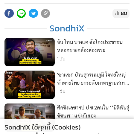
•
สังคม-โซเชียล
ครอบครัวตัวเอง เขมรตาสว่าง คนไทยสะใจ Scambodia ไม่ใช่แค่
คำล้อเล่นอีกต่อไป • สนับสนุนความจริงมีหนึ่งเดียว ด้วยการ
80
สมัครเป็น Membership :
SondhiX
https://www.youtube.com/@sondhitalk/join
• ติดต่อสอบถามได้ที่ Line : @sondhitalk
จับ โทน บางแค ฉ้อโกงประชาชน
หลอกขายกล้องส่องพระ
1 วัน
'ซาแซง' ป่วนสุวรรณภูมิ โจทย์ใหญ่
ท้าทายไทย ยกระดับมาตรฐานสนาม
บิน
1 วัน
ศึกชิงเลขาฯป ป ช 2คนใน ‘‘นิติพันธุ์
ชัชนพ” แข่งกันเอง
2 วัน
SondhiX ใช้คุกกี้ (Cookies)