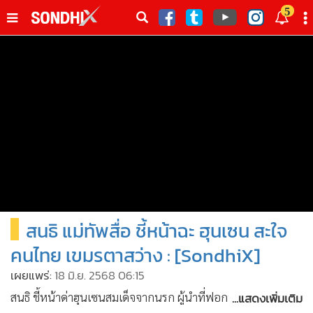
italk
5
sive
•
หน้าหลัก
th
ัพเดต
•
SondhiX
•
Social
•
World Talk
•
Sondhitalk
•
ผู้เฒ่าเล่าเรื่อง
•
ข่าวลึกปมลับ
•
Exclusive Health
สนธิ แม่ทัพสื่อ ชี้หน้าฉะ ฮุนเซน สะใจ
•
ผู้จัดกวน
•
น่าสนใจ
คนไทย เขมรตาสว่าง : [SondhiX]
•
ข่าวอัพเดต
เผยแพร่:
18 มิ.ย. 2568 06:15
•
เศรษฐกิจ-ธุรกิจ
...แสดงเพิ่มเติม
สนธิ ชี้หน้าด่าฮุนเซนสมเด็จจากนรก ผู้นำที่ฟอกทั้งประเทศแทน