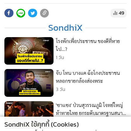
•
สังคม-โซเชียล
ชายแดน
49
SondhiX
โรงพักเพื่อประชาชน ของดีที่หาย
ไป…?
1 วัน
จับ โทน บางแค ฉ้อโกงประชาชน
หลอกขายกล้องส่องพระ
3 วัน
'ซาแซง' ป่วนสุวรรณภูมิ โจทย์ใหญ่
ท้าทายไทย ยกระดับมาตรฐานสนาม
บิน
3 วัน
SondhiX ใช้คุกกี้ (Cookies)