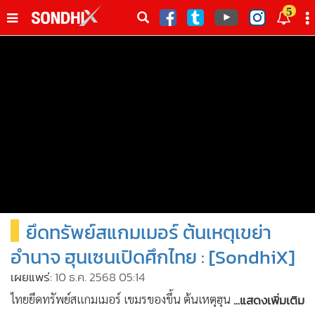
italk
5
sive
•
หน้าหลัก
th
ัพเดต
•
SondhiX
•
Social
•
World Talk
•
Sondhitalk
•
ผู้เฒ่าเล่าเรื่อง
•
ข่าวลึกปมลับ
•
Exclusive Health
ยึดทรัพย์สแกมเมอร์ ต้นเหตุเขย่า
•
ผู้จัดกวน
•
น่าสนใจ
อำนาจ ฮุนเซนเปิดศึกไทย : [SondhiX]
•
ข่าวอัพเดต
เผยแพร่:
10 ธ.ค. 2568 05:14
•
เศรษฐกิจ-ธุรกิจ
...แสดงเพิ่มเติม
ไทยยึดทรัพย์สแกมเมอร์ เขมรของขึ้น ต้นเหตุฮุนเซนเปิดศึก