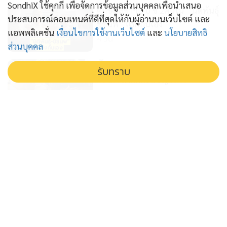
SondhiX ใช้คุกกี้ เพื่อจัดการข้อมูลส่วนบุคคลเพื่อนำเสนอ
ศึกชิงเลขาฯป ป ช 2คนใน ‘‘นิติพันธุ์
ประสบการณ์คอนเทนต์ที่ดีที่สุดให้กับผู้อ่านบนเว็บไซต์ และ
ชัชนพ” แข่งกันเอง
แอพพลิเคชั่น
เงื่อนไขการใช้งานเว็บไซต์
และ
นโยบายสิทธิ
4 วัน
ส่วนบุคคล
บิ๊กโจ๊ก ปะทะ ป ป ช สงสัยจัดฉาก
รับทราบ
ดรามา ลากคดียื่นบัญชีเท็จ
5 วัน
กระพือกระแสฮั้วส ว สร้างกระแส
แย่งพื้นที่ข่าว ภท ยอมแลก กลบแผล
'อนุทิน'
6 วัน
โจร เอาอย่าง โจร ไอ้ป๋องก๊อปปี้พัน
ศักดิ์ ฆาตกรอุ้มฆ่าต่อเนื่อง
6 วัน