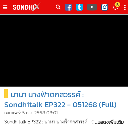
italk
5
sive
•
หน้าหลัก
th
ัพเดต
•
SondhiX
•
Social
•
World Talk
•
Sondhitalk
•
ผู้เฒ่าเล่าเรื่อง
•
ข่าวลึกปมลับ
•
Exclusive Health
นานา นางฟ้าตกสวรรค์ :
•
ผู้จัดกวน
•
น่าสนใจ
Sondhitalk EP322 - 051268 (Full)
•
ข่าวอัพเดต
เผยแพร่:
5 ธ.ค. 2568 08:01
•
เศรษฐกิจ-ธุรกิจ
...แสดงเพิ่มเติม
Sondhitalk EP322 : นานา นางฟ้าตกสวรรค์ - 051268 (Full) -