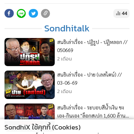
•
สังคม-โซเชียล
“นานา ไรบีนา” นางฟ้าสแกมเมอร์ - เทศกาลหาแพะ หลังน้ำ
ท่วม - RUBICON หน่วยรบโดรนรัสเซีย สมัครสมาชิก
44
membership ความจริงมีหนึ่งเดียว ช่อง SONDHITALK บน
Sondhitalk
YouTube :
https://www.youtube.com/@sondhitalk/join
• ติดต่อสอบถามได้ที่ Line : @sondhitalk 05:20 “นานา ไรบีน
สนธิเล่าเรื่อง - ปฏิรูป - ปฏิหลอก //
า” นางฟ้าสแกมเมอร์ 30:20 RUBICON โคตรหน่วยรบโดรน
050669
รัสเซียพิชิตสงครามยูเครน 01:00:42 เทศกาลหาแพะ หลังน้ำ
2 เดือน
ท่วมหาดใหญ่ 01:11:59 ครัวยามเฝ้าแผ่นดิน เติมใจพี่น้องชาวใต้
สนธิเล่าเรื่อง - ปาย (เลสไตน์) //
03-06-69
2 เดือน
สนธิเล่าเรื่อง - ระบอบสีน้ำเงิน ชง
เอง-กินเอง "ล็อกสเปก 1,600 ล้าน"
// 01-06-69
2 เดือน
SondhiX ใช้คุกกี้ (Cookies)