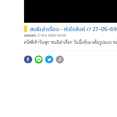
สนธิเล่าเรื่อง - หัวใจสิงห์ // 27-05-69
เผยแพร่:
27 พ.ค. 2569 04:00
สวัสดีเช้าวันพุธ "สนธิเล่าเรื่อง" วันนี้กลับมาเต็มรูป
กาแฟ ณ บ้านพระอาทิตย์ หนีไม่พ้นที่จะพูดคุยกันถึงกรณ
ทีมงานมูลนิธิยามเฝ้าแผ่นดินเมื่อวันจันทร์ที่ผ่านมา โดย
รายการได้ฟังกัน นอกจากนี้ยังมีเรื่องต่างประเทศเสริมอีกเล็
การเมือง) ก็สามารถส่งคำถามเข้ามาในช่อง Comment ได้