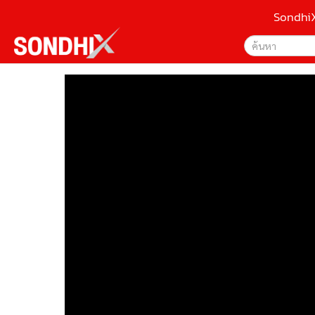
Sondhi
เลือกเครื่องมือท
•
หน้าหลัก
ค้นหา
•
SondhiX
Google
•
Social
•
World Talk
Sondhi
•
Sondhitalk
ค้นหาขั
•
ผู้เฒ่าเล่าเรื่อง
•
ข่าวลึกปมลับ
•
Exclusive Health
•
ผู้จัดกวน
•
น่าสนใจ
•
ข่าวอัพเดต
•
เศรษฐกิจ-ธุรกิจ
•
สังคม-โซเชียล