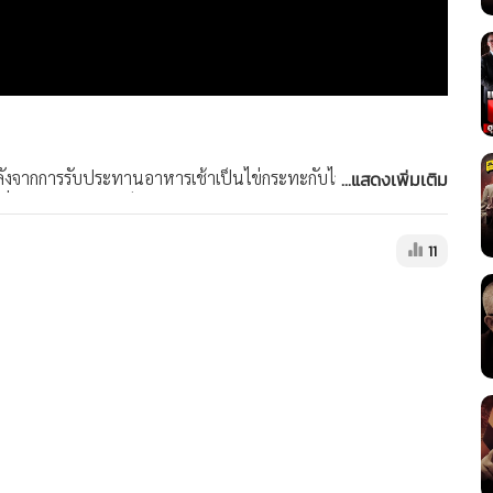
...แสดงเพิ่มเติม
แบบ หลังจากการรับประทานอาหารเช้าเป็นไข่กระทะกับไส้กรอก วงสภา
ีที่ "ทราย สมุทร (สก็อต)" เข้ามาพบกับ คุณสนธิ อ.ปานเทพ และ
คุณสนธิบอกว่าเล่ามุมมองต่อเรื่องนี้ให้ท่านสมาชิก และแฟน ๆ
11
กน้อย ... ส่วนใครที่มีคำถามอยากจะถามคุณสนธิ (ที่ไม่เกี่ยวกับเรื่อง
เช่นเคย