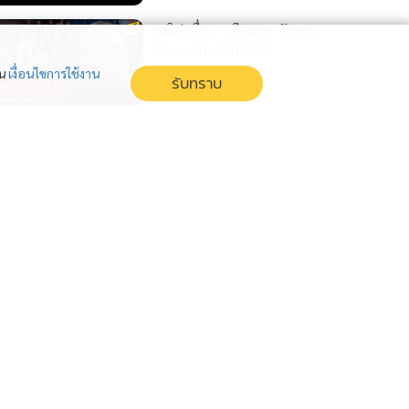
สนธิเล่าเรื่อง : “เสียงทุน” ดังกลบ
“เสียงคนไทย” 180569
2 เดือน
่น
เงื่อนไขการใช้งาน
รับทราบ
สนธิเล่าเรื่อง - รัฐบาลหนู กระตุ้น
เศรษฐกิจหรือขายชาติ? // 15-
05-69
2 เดือน
สนธิเล่าเรื่อง - จีนเทายึดเชียงใหม่
อ.ชิงม่าย มณฑลไท่กั๋ว // 110569
2 เดือน
แสดงเพิ่มเติม