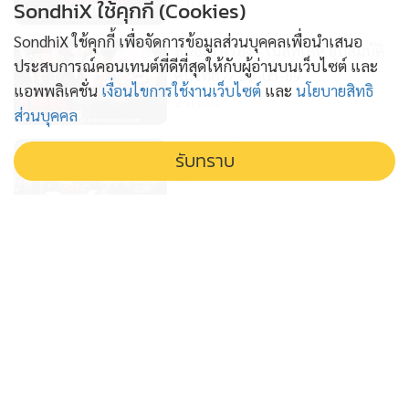
2 เดือน
SondhiX ใช้คุกกี้ (Cookies)
SondhiX ใช้คุกกี้ เพื่อจัดการข้อมูลส่วนบุคคลเพื่อนำเสนอ
สนธิเล่าเรื่อง - เนสท์เล่ห์ ฮุบสมบัติ
ประสบการณ์คอนเทนต์ที่ดีที่สุดให้กับผู้อ่านบนเว็บไซต์ และ
คนไทย // 29-05-69
แอพพลิเคชั่น
เงื่อนไขการใช้งานเว็บไซต์
และ
นโยบายสิทธิ
2 เดือน
ส่วนบุคคล
สนธิเล่าเรื่อง - หัวใจสิงห์ // 27-05-
รับทราบ
69
2 เดือน
สนธิเล่าเรื่อง - "ใครสั่ง? งุบงิบเพิ่มค่า
การตลาดน้ำมันไทย!" // 250569
2 เดือน
สนธิเล่าเรื่อง - ปูติน - สีจิ้นผิง เพื่อน
ซี้ โลกสะเทือน // 22-05-69
2 เดือน