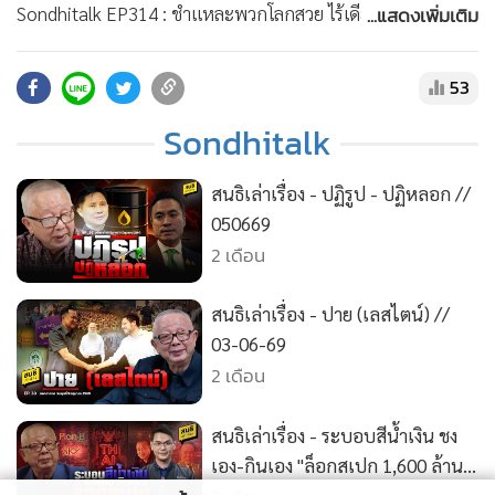
•
สังคม-โซเชียล
...แสดงเพิ่มเติม
Sondhitalk EP314 : ชำแหละพวกโลกสวย ไร้เดียงสาเรื่อง MOU
- 101068 (Full) - ชำแหละพวก “โลกสวย” MOU - ทำไม “จีน”
ไม่กล้าดีเบตกับ “ปานเทพ”? - สินบนไชยชนก 40 ล้าน - จีนต้อง
53
เลิก“ตีสองหน้า” หนุน“เขมร” สมัครสมาชิก membership ความ
Sondhitalk
จริงมีหนึ่งเดียว ช่อง SONDHITALK บน YouTube :
https://www.youtube.com/@sondhitalk/join
สนธิเล่าเรื่อง - ปฏิรูป - ปฏิหลอก //
• ติดต่อสอบถามได้ที่ Line : @sondhitalk 04:24 ชำแหละพวก
050669
“โลกสวย ไร้เดียงสา” ไม่ได้ดูข้อเท็จจริงกลเกมเขมร 27:59 ทำไม
2 เดือน
“ทรงฤทธิ์” ไม่กล้าดีเบตกับ “ปานเทพ”? 51:49 สินบนไชยชนก
40 ล้าน โป๊ะแตกที่ DE 01:18:47 จีนต้องเลิก“ตีสองหน้า”
สนธิเล่าเรื่อง - ปาย (เลสไตน์) //
หนุน“เขมร”ท้าทายไทย
03-06-69
2 เดือน
สนธิเล่าเรื่อง - ระบอบสีน้ำเงิน ชง
เอง-กินเอง "ล็อกสเปก 1,600 ล้าน"
// 01-06-69