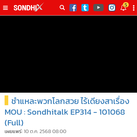
italk
5
sive
•
หน้าหลัก
th
ัพเดต
•
SondhiX
•
Social
•
World Talk
•
Sondhitalk
•
ผู้เฒ่าเล่าเรื่อง
•
ข่าวลึกปมลับ
•
Exclusive Health
ชำแหละพวกโลกสวย ไร้เดียงสาเรื่อง
•
ผู้จัดกวน
•
น่าสนใจ
MOU : Sondhitalk EP314 - 101068
•
ข่าวอัพเดต
(Full)
•
เศรษฐกิจ-ธุรกิจ
เผยแพร่:
10 ต.ค. 2568 08:00