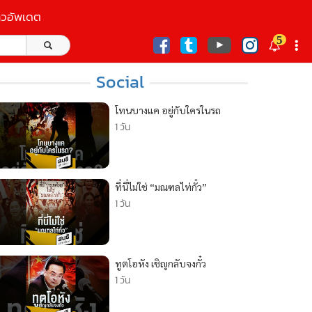
าวอัพเดต
5
ก
Social
โทนบางแค อยู่กับใครในรถ
1 วัน
ที่นี่ไม่ใช่ “มณฑลไท่กั๋ว”
1 วัน
ทูตโอหัง เชิญกลับจงกั๋ว
1 วัน