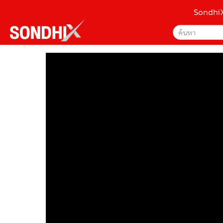
Sondhi
เลือกเครื่องมือท
•
หน้าหลัก
ค้นหา
•
SondhiX
Google
•
Social
•
World Talk
Sondhi
•
Sondhitalk
ค้นหาขั
•
ผู้เฒ่าเล่าเรื่อง
•
ข่าวลึกปมลับ
•
Exclusive Health
•
ผู้จัดกวน
•
น่าสนใจ
•
ข่าวอัพเดต
•
เศรษฐกิจ-ธุรกิจ
•
สังคม-โซเชียล