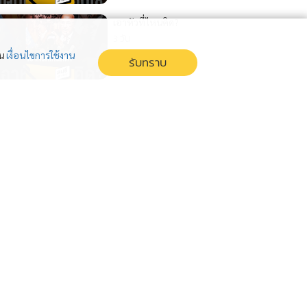
เอาหัวที่ไหนคิด?
3 วัน
่น
เงื่อนไขการใช้งาน
รับทราบ
ไฟใต้โหมแรง นโยบายไม่แข็งแรง
ฝ่ายทหารตามไม่ทันเกม
4 วัน
ถ่ายทอดเทคโนโลยี ฝันค้างไป
เหอะ!!!
5 วัน
แสดงเพิ่มเติม