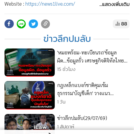
•
สังคม-โซเชียล
...แสดงเพิ่มเติม
Website :
https://news1live.com/
YOUTUBE :
https://www.youtube.com/c/news1vdo
Facebook :
https://www.facebook.com/MGRNEWS1
88
X (TWITTER) :
https://x.com/newsonechannel
ข่าวลึกปมลับ
instragram :
https://www.instagram.com/news1channel
TikTok :
https://www.tiktok.com/@newsonetiktok
'หมอพร้อม-ทะเบียนรถ'ข้อมูล
ผิด...ข้อมูลรั่ว เศรษฐกิจดิจิทัลไทย
เปราะบาง
15 ชั่วโมง
กฎเหล็กแบงก์ชาติคุมเข้ม
ธุรกรรม'บัญชีเด็ก' วางแนว
ป้องกัน'บัญชีม้า'
1 วัน
ข่าวลึกปมลับ(29/07/69)
1 สัปดาห์