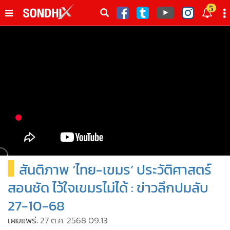
italk
5
sive
•
หน้าหลัก
th
ัพเดต
•
SondhiX
•
Social
•
World Talk
•
Sondhitalk
•
ผู้เฒ่าเล่าเรื่อง
•
ข่าวลึกปมลับ
•
Exclusive Health
สันติภาพ ‘ไทย-เขมร’ ประวัติศาสตร์
•
ผู้จัดกวน
•
น่าสนใจ
สอนชัด ไว้ใจเขมรไม่ได้ : ข่าวลึกปมลับ
•
ข่าวอัพเดต
27-10-68
•
เศรษฐกิจ-ธุรกิจ
เผยแพร่:
27 ต.ค. 2568 09:13