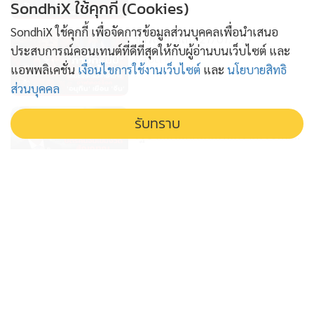
SondhiX ใช้คุกกี้ (Cookies)
SondhiX ใช้คุกกี้ เพื่อจัดการข้อมูลส่วนบุคคลเพื่อนำเสนอ
ข่าวลึกปมลับ(27/07/69)
ประสบการณ์คอนเทนต์ที่ดีที่สุดให้กับผู้อ่านบนเว็บไซต์ และ
1 สัปดาห์
แอพพลิเคชั่น
เงื่อนไขการใช้งานเว็บไซต์
และ
นโยบายสิทธิ
ส่วนบุคคล
คัดกรองบัตรคนจนเข้มงวด สัญญาณ
รับทราบ
รัฐบาลถังแตกเดิมพันความเชื่อมั่น
รัฐบาล
2 สัปดาห์
คดีฮั้วเลือกส.ว. เดิมพันครั้งใหญ่ของ
ประเทศไทย : ข่าวลึกปมลับ
15/07/69
3 สัปดาห์
'นิรโทษ' กฎหมายสีเทา เปิดประตูสู่
ข้อครหา เอื้อประโยชน์ข้อหาฮั้วส.ว. :
ข่าวลึกปมลับ 14-07-69
3 สัปดาห์