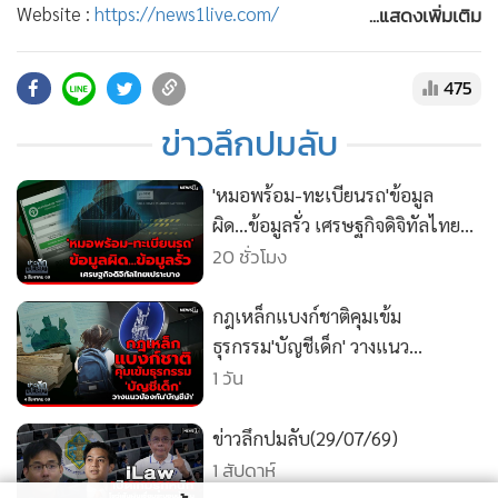
•
สังคม-โซเชียล
...แสดงเพิ่มเติม
Website :
https://news1live.com/
YOUTUBE :
https://www.youtube.com/c/news1vdo
Facebook :
https://www.facebook.com/MGRNEWS1
475
X (TWITTER) :
https://x.com/newsonechannel
ข่าวลึกปมลับ
instragram :
https://www.instagram.com/news1channel
TikTok :
https://www.tiktok.com/@newsonetiktok
'หมอพร้อม-ทะเบียนรถ'ข้อมูล
ผิด...ข้อมูลรั่ว เศรษฐกิจดิจิทัลไทย
เปราะบาง
20 ชั่วโมง
กฎเหล็กแบงก์ชาติคุมเข้ม
ธุรกรรม'บัญชีเด็ก' วางแนว
ป้องกัน'บัญชีม้า'
1 วัน
ข่าวลึกปมลับ(29/07/69)
1 สัปดาห์