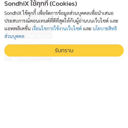
SondhiX ใช้คุกกี้ (Cookies)
SondhiX ใช้คุกกี้ เพื่อจัดการข้อมูลส่วนบุคคลเพื่อนำเสนอ
ข่าวลึกปมลับ(27/07/69)
ประสบการณ์คอนเทนต์ที่ดีที่สุดให้กับผู้อ่านบนเว็บไซต์ และ
1 สัปดาห์
แอพพลิเคชั่น
เงื่อนไขการใช้งานเว็บไซต์
และ
นโยบายสิทธิ
ส่วนบุคคล
คัดกรองบัตรคนจนเข้มงวด สัญญาณ
รับทราบ
รัฐบาลถังแตกเดิมพันความเชื่อมั่น
รัฐบาล
2 สัปดาห์
คดีฮั้วเลือกส.ว. เดิมพันครั้งใหญ่ของ
ประเทศไทย : ข่าวลึกปมลับ
15/07/69
3 สัปดาห์
'นิรโทษ' กฎหมายสีเทา เปิดประตูสู่
ข้อครหา เอื้อประโยชน์ข้อหาฮั้วส.ว. :
ข่าวลึกปมลับ 14-07-69
3 สัปดาห์