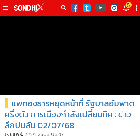
italk
5
sive
•
หน้าหลัก
th
ัพเดต
•
SondhiX
•
Social
•
World Talk
•
Sondhitalk
•
ผู้เฒ่าเล่าเรื่อง
•
ข่าวลึกปมลับ
•
Exclusive Health
แพทองธารหยุดหน้าที่ รัฐบาลอัมพาต
•
ผู้จัดกวน
•
น่าสนใจ
ครึ่งตัว การเมืองกำลังเปลี่ยนทิศ : ข่าว
•
ข่าวอัพเดต
ลึกปมลับ 02/07/68
•
เศรษฐกิจ-ธุรกิจ
เผยแพร่:
2 ก.ค. 2568 08:47