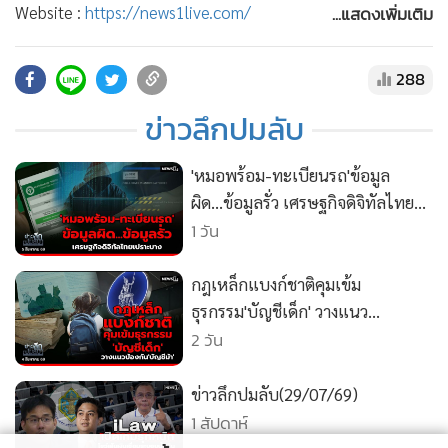
•
สังคม-โซเชียล
...แสดงเพิ่มเติม
Website :
https://news1live.com/
YOUTUBE :
https://www.youtube.com/c/news1vdo
Facebook :
https://www.facebook.com/MGRNEWS1
288
X (TWITTER) :
https://x.com/newsonechannel
ข่าวลึกปมลับ
instragram :
https://www.instagram.com/news1channel
TikTok :
https://www.tiktok.com/@newsonetiktok
'หมอพร้อม-ทะเบียนรถ'ข้อมูล
ผิด...ข้อมูลรั่ว เศรษฐกิจดิจิทัลไทย
เปราะบาง
1 วัน
กฎเหล็กแบงก์ชาติคุมเข้ม
ธุรกรรม'บัญชีเด็ก' วางแนว
ป้องกัน'บัญชีม้า'
2 วัน
ข่าวลึกปมลับ(29/07/69)
1 สัปดาห์