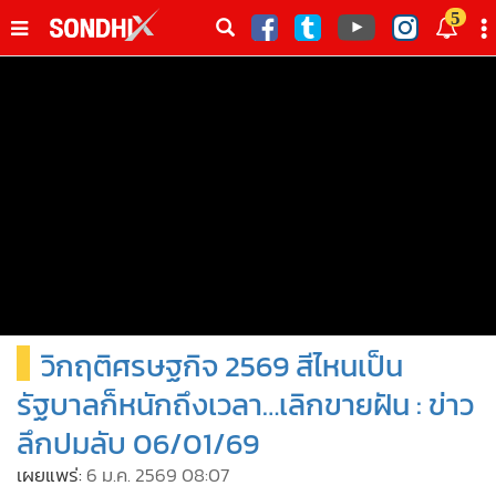
italk
5
sive
•
หน้าหลัก
th
ัพเดต
•
SondhiX
•
Social
•
World Talk
•
Sondhitalk
•
ผู้เฒ่าเล่าเรื่อง
•
ข่าวลึกปมลับ
•
Exclusive Health
วิกฤติศรษฐกิจ 2569 สีไหนเป็น
•
ผู้จัดกวน
•
น่าสนใจ
รัฐบาลก็หนักถึงเวลา…เลิกขายฝัน : ข่าว
•
ข่าวอัพเดต
ลึกปมลับ 06/01/69
•
เศรษฐกิจ-ธุรกิจ
เผยแพร่:
6 ม.ค. 2569 08:07