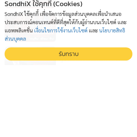
SondhiX ใช้คุกกี้ (Cookies)
SondhiX ใช้คุกกี้ เพื่อจัดการข้อมูลส่วนบุคคลเพื่อนำเสนอ
ข่าวลึกปมลับ(27/07/69)
ประสบการณ์คอนเทนต์ที่ดีที่สุดให้กับผู้อ่านบนเว็บไซต์ และ
1 สัปดาห์
แอพพลิเคชั่น
เงื่อนไขการใช้งานเว็บไซต์
และ
นโยบายสิทธิ
ส่วนบุคคล
คัดกรองบัตรคนจนเข้มงวด สัญญาณ
รับทราบ
รัฐบาลถังแตกเดิมพันความเชื่อมั่น
รัฐบาล
2 สัปดาห์
คดีฮั้วเลือกส.ว. เดิมพันครั้งใหญ่ของ
ประเทศไทย : ข่าวลึกปมลับ
15/07/69
3 สัปดาห์
'นิรโทษ' กฎหมายสีเทา เปิดประตูสู่
ข้อครหา เอื้อประโยชน์ข้อหาฮั้วส.ว. :
ข่าวลึกปมลับ 14-07-69
3 สัปดาห์