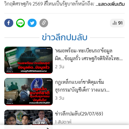
•
สังคม-โซเชียล
...แสดงเพิ่มเติม
วิกฤติศรษฐกิจ 2569 สีไหนเป็นรัฐบาลก็หนักถึงเวลา…เลิกขาย
ฝัน : ข่าวลึกปมลับ 06/01/69 Website :
https://news1live.com/
91
YOUTUBE :
https://www.youtube.com/c/news1vdo
ข่าวลึกปมลับ
Facebook :
https://www.facebook.com/MGRNEWS1
X (TWITTER) :
https://x.com/newsonechannel
'หมอพร้อม-ทะเบียนรถ'ข้อมูล
instragram :
https://www.instagram.com/news1channel
ผิด...ข้อมูลรั่ว เศรษฐกิจดิจิทัลไทย
TikTok :
https://www.tiktok.com/@newsonetiktok
เปราะบาง
2 วัน
กฎเหล็กแบงก์ชาติคุมเข้ม
ธุรกรรม'บัญชีเด็ก' วางแนว
ป้องกัน'บัญชีม้า'
3 วัน
ข่าวลึกปมลับ(29/07/69)
1 สัปดาห์