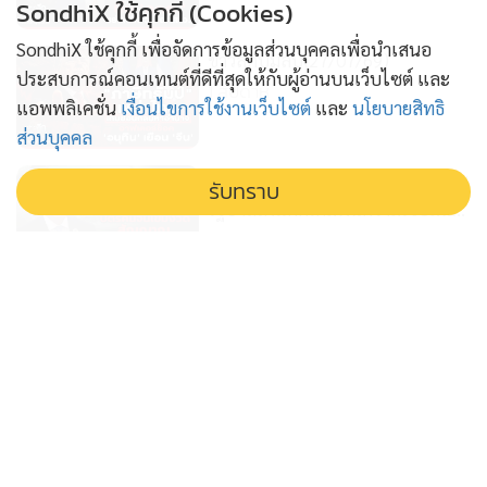
SondhiX ใช้คุกกี้ (Cookies)
SondhiX ใช้คุกกี้ เพื่อจัดการข้อมูลส่วนบุคคลเพื่อนำเสนอ
ข่าวลึกปมลับ(27/07/69)
ประสบการณ์คอนเทนต์ที่ดีที่สุดให้กับผู้อ่านบนเว็บไซต์ และ
1 สัปดาห์
แอพพลิเคชั่น
เงื่อนไขการใช้งานเว็บไซต์
และ
นโยบายสิทธิ
ส่วนบุคคล
คัดกรองบัตรคนจนเข้มงวด สัญญาณ
รับทราบ
รัฐบาลถังแตกเดิมพันความเชื่อมั่น
รัฐบาล
2 สัปดาห์
คดีฮั้วเลือกส.ว. เดิมพันครั้งใหญ่ของ
ประเทศไทย : ข่าวลึกปมลับ
15/07/69
3 สัปดาห์
'นิรโทษ' กฎหมายสีเทา เปิดประตูสู่
ข้อครหา เอื้อประโยชน์ข้อหาฮั้วส.ว. :
ข่าวลึกปมลับ 14-07-69
3 สัปดาห์