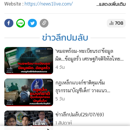
•
สังคม-โซเชียล
...แสดงเพิ่มเติม
Website :
https://news1live.com/
YOUTUBE :
https://www.youtube.com/c/news1vdo
Facebook :
https://www.facebook.com/MGRNEWS1
708
X (TWITTER) :
https://x.com/newsonechannel
ข่าวลึกปมลับ
instragram :
https://www.instagram.com/news1channel
TikTok :
https://www.tiktok.com/@newsonetiktok
'หมอพร้อม-ทะเบียนรถ'ข้อมูล
ผิด...ข้อมูลรั่ว เศรษฐกิจดิจิทัลไทย
เปราะบาง
4 วัน
กฎเหล็กแบงก์ชาติคุมเข้ม
ธุรกรรม'บัญชีเด็ก' วางแนว
ป้องกัน'บัญชีม้า'
5 วัน
ข่าวลึกปมลับ(29/07/69)
1 สัปดาห์