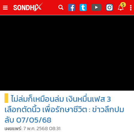
italk
5
sive
•
หน้าหลัก
th
ัพเดต
•
SondhiX
•
Social
•
World Talk
•
Sondhitalk
•
ผู้เฒ่าเล่าเรื่อง
•
ข่าวลึกปมลับ
•
Exclusive Health
ไม่ล่มก็เหมือนล่ม เงินหมื่นเฟส 3
•
ผู้จัดกวน
•
น่าสนใจ
เลือกตัดนิ้ว เพื่อรักษาชีวิต : ข่าวลึกปม
•
ข่าวอัพเดต
ลับ 07/05/68
•
เศรษฐกิจ-ธุรกิจ
เผยแพร่:
7 พ.ค. 2568 08:31