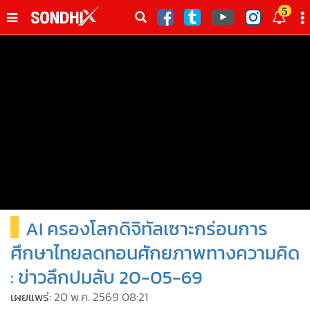
italk
5
sive
•
หน้าหลัก
th
ัพเดต
•
SondhiX
•
Social
•
World Talk
•
Sondhitalk
•
ผู้เฒ่าเล่าเรื่อง
•
ข่าวลึกปมลับ
•
Exclusive Health
AI ครองโลกดิจิทัลเซาะกร่อนการ
•
ผู้จัดกวน
•
น่าสนใจ
ศึกษาไทยลดทอนศักยภาพทางความคิด
•
ข่าวอัพเดต
: ข่าวลึกปมลับ 20-05-69
•
เศรษฐกิจ-ธุรกิจ
เผยแพร่:
20 พ.ค. 2569 08:21