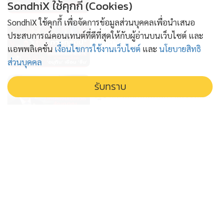
SondhiX ใช้คุกกี้ (Cookies)
SondhiX ใช้คุกกี้ เพื่อจัดการข้อมูลส่วนบุคคลเพื่อนำเสนอ
ข่าวลึกปมลับ(27/07/69)
ประสบการณ์คอนเทนต์ที่ดีที่สุดให้กับผู้อ่านบนเว็บไซต์ และ
1 สัปดาห์
แอพพลิเคชั่น
เงื่อนไขการใช้งานเว็บไซต์
และ
นโยบายสิทธิ
ส่วนบุคคล
คัดกรองบัตรคนจนเข้มงวด สัญญาณ
รับทราบ
รัฐบาลถังแตกเดิมพันความเชื่อมั่น
รัฐบาล
2 สัปดาห์
คดีฮั้วเลือกส.ว. เดิมพันครั้งใหญ่ของ
ประเทศไทย : ข่าวลึกปมลับ
15/07/69
3 สัปดาห์
'นิรโทษ' กฎหมายสีเทา เปิดประตูสู่
ข้อครหา เอื้อประโยชน์ข้อหาฮั้วส.ว. :
ข่าวลึกปมลับ 14-07-69
3 สัปดาห์