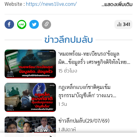
•
สังคม-โซเชียล
...แสดงเพิ่มเติม
Website :
https://news1live.com/
YOUTUBE :
https://www.youtube.com/c/news1vdo
Facebook :
https://www.facebook.com/MGRNEWS1
341
X (TWITTER) :
https://x.com/newsonechannel
ข่าวลึกปมลับ
instragram :
https://www.instagram.com/news1channel
TikTok :
https://www.tiktok.com/@newsonetiktok
'หมอพร้อม-ทะเบียนรถ'ข้อมูล
ผิด...ข้อมูลรั่ว เศรษฐกิจดิจิทัลไทย
เปราะบาง
15 ชั่วโมง
กฎเหล็กแบงก์ชาติคุมเข้ม
ธุรกรรม'บัญชีเด็ก' วางแนว
ป้องกัน'บัญชีม้า'
1 วัน
ข่าวลึกปมลับ(29/07/69)
1 สัปดาห์