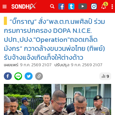
italk
5
sive
“บิ๊กราญ” สั่ง“พล.ต.ท.นพศิลป์ ร่วม
•
หน้าหลัก
th
ัพเดต
•
SondhiX
กรมการปกครอง DOPA N.I.C.E.
•
Social
ปปท.,ปปง."Operation"ถอดเกล็ด
•
World Talk
มังกร” กวาดล้างขบวนพ่อไทย (ทิพย์)
•
Sondhitalk
รับจ้างแจ้งเกิดเท็จให้ต่างด้าว
•
ผู้เฒ่าเล่าเรื่อง
เผยแพร่:
9 ก.ค. 2569 21:07
ปรับปรุง:
9 ก.ค. 2569 21:07
•
ข่าวลึกปมลับ
•
Exclusive Health
9
•
ผู้จัดกวน
•
น่าสนใจ
•
ข่าวอัพเดต
•
เศรษฐกิจ-ธุรกิจ