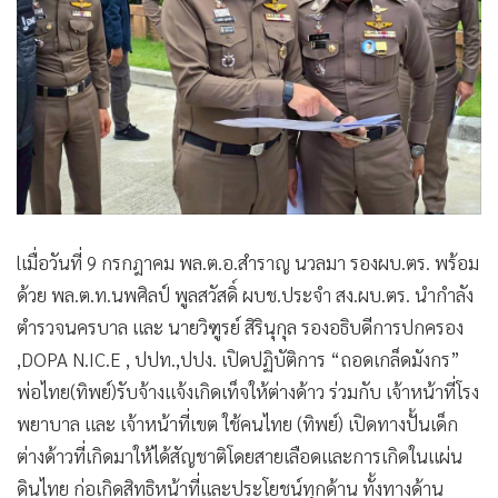
•
สังคม-โซเชียล
lเมื่อวันที่ 9 กรกฎาคม พล.ต.อ.สําราญ นวลมา รองผบ.ตร. พร้อม
ด้วย พล.ต.ท.นพศิลป์ พูลสวัสดิ์ ผบช.ประจำ สง.ผบ.ตร. นำกำลัง
ตำรวจนครบาล และ นายวิฑูรย์ สิรินุกุล รองอธิบดีการปกครอง
,DOPA N.IC.E , ปปท.,ปปง. เปิดปฏิบัติการ “ถอดเกล็ดมังกร”
พ่อไทย(ทิพย์)รับจ้างแจ้งเกิดเท็จให้ต่างด้าว ร่วมกับ เจ้าหน้าที่โรง
พยาบาล และ เจ้าหน้าที่เขต ใช้คนไทย (ทิพย์) เปิดทางปั้นเด็ก
ต่างด้าวที่เกิดมาให้ได้สัญชาติโดยสายเลือดและการเกิดในแผ่น
ดินไทย ก่อเกิดสิทธิหน้าที่และประโยชน์ทุกด้าน ทั้งทางด้าน