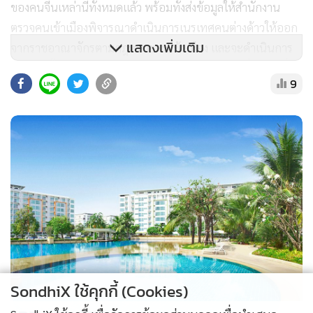
ของคนจีนเหล่านี้ทั้งหมดแล้ว พร้อมทั้งส่งข้อมูลให้สำนักงาน
ตรวจคนเข้าเมืองพิจารณาดำเนินการเนรเทศคนต่างด้าวให้ออก
แสดงเพิ่มเติม
จากราชอาณาจักรตามกฎหมายคนเข้าเมือง และจะดำเนินการ
ให้มีการตั้งกรรมการสอบสวนข้อเท็จจริงกับเจ้าหน้าที่ของรัฐที่มี
9
ส่วนเกี่ยวข้องกับรายการทางทะเบียนที่เป็นเท็จเพื่อดำเนินการ
ทางวินัยและทางอาญาอย่างเคร่งครัด
SondhiX ใช้คุกกี้ (Cookies)