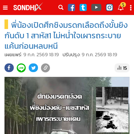
italk
5
sive
พี่น้องเปิดศึกชิงมรดกเลือดถึงขั้นยิง
•
หน้าหลัก
th
ัพเดต
•
SondhiX
กันดับ 1 สาหัส1 ไม่หน่ำใจเผารถระบาย
•
Social
แค้นก่อนหลบหนี
•
World Talk
เผยแพร่:
9 ก.ค. 2569 18:19
ปรับปรุง:
9 ก.ค. 2569 18:19
•
Sondhitalk
15
•
ผู้เฒ่าเล่าเรื่อง
•
ข่าวลึกปมลับ
•
Exclusive Health
•
ผู้จัดกวน
•
น่าสนใจ
•
ข่าวอัพเดต
•
เศรษฐกิจ-ธุรกิจ