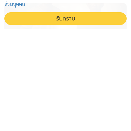
ส่วนบุคคล
รับทราบ
"ไอ้ป๋อง" ฆาตกรโฉดชั่ว สันดานเลวผิด
มนุษย์ โหดเพราะโหง้วเฮงโจร
ชำแหละฆาตกร 5 ศพ ไอ้ป๋อง ไม่ใช่แค่โหงวเฮ้งโจร แต่คือ
ผลผลิตจากปมวัยเด็กและสังคมที่บิดเบี้ยว หลอมรวมให้
กลายเป็นปีศาจในคราบมนุษย์
แกะเส้นทาง ส.ว.อำนาจเจริญ