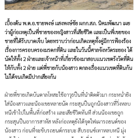
เบื้องต้น พ.ต.อ.ชายพงษ์ แสงพงษ์ชัย ผกก.สภ. นิคมพัฒนา เผย
ว่าผู้ก่อเหตุเป็นพี่ชายของหญิงสาวที่เสียชีวิต และเป็นพี่เขยของ
ชายที่ได้รับบาดเจ็บ โดยทราบว่าก่อนเกิดเหตุทั้งคู่มีการฟ้องร้อง
เรื่องการครอบครองมรดกที่ดิน และในวันนี้ศาลจังหวัดระยอง ได้
นัดให้ทั้ง 2 ฝ่ายและเจ้าหน้าที่เกี่ยวข้องมาสอบแนวเขตรังวัดที่ดิน
ให้กับทั้ง 2 ฝ่าย แต่พี่ชายกับน้องสาว ตกลงเรื่องแนวเขตที่ดินกัน
ไม่ได้จนเกิดมีปากเสียงกัน
ฝ่ายพี่ชายเกิดบันดาลโทสะใช้อาวุธปืนที่นำติดตัวมา กระหน่ำยิง
ใส่น้องสาวและน้องเขยหลายนัด กระสุนปืนถูกน้องสาวที่วิ่งหลบ
หนีเข้าไปในพื้นที่ก่อสร้าง และเสียชีวิตทันที ส่วนน้องเขยถูก
กระสุนปืนอาการสาหัส หลังก่อเหตุยังได้จุดไฟเผารถยนต์ของ
น้องสาว ก่อนที่จะขับรถยนต์กระบะ สีบรอนซ์เทาหลบหนี มุ่ง