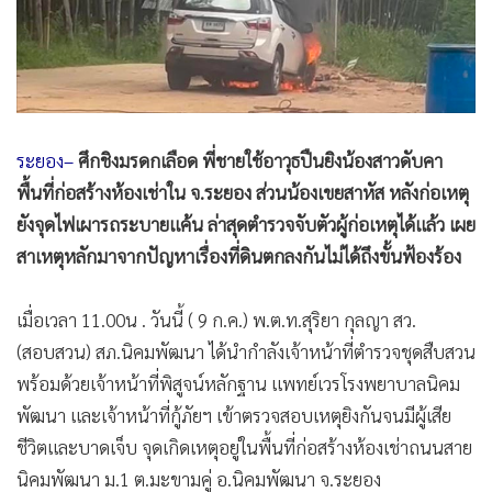
•
สังคม-โซเชียล
ระยอง–
ศึกชิงมรดกเลือด พี่ชายใช้อาวุธปืนยิงน้องสาวดับคา
พื้นที่ก่อสร้างห้องเช่าใน จ.ระยอง ส่วนน้องเขยสาหัส หลังก่อเหตุ
ยังจุดไฟเผารถระบายแค้น ล่าสุดตำรวจจับตัวผู้ก่อเหตุได้แล้ว เผย
สาเหตุหลักมาจากปัญหาเรื่องที่ดินตกลงกันไม่ได้ถึงขั้นฟ้องร้อง
เมื่อเวลา 11.00น . วันนี้ ( 9 ก.ค.) พ.ต.ท.สุริยา กุลญา สว.
(สอบสวน) สภ.นิคมพัฒนา ได้นำกำลังเจ้าหน้าที่ตำรวจชุดสืบสวน
พร้อมด้วยเจ้าหน้าที่พิสูจน์หลักฐาน แพทย์เวรโรงพยาบาลนิคม
พัฒนา และเจ้าหน้าที่กู้ภัยฯ เข้าตรวจสอบเหตุยิงกันจนมีผู้เสีย
ชีวิตและบาดเจ็บ จุดเกิดเหตุอยู่ในพื้นที่ก่อสร้างห้องเช่าถนนสาย
นิคมพัฒนา ม.1 ต.มะขามคู่ อ.นิคมพัฒนา จ.ระยอง