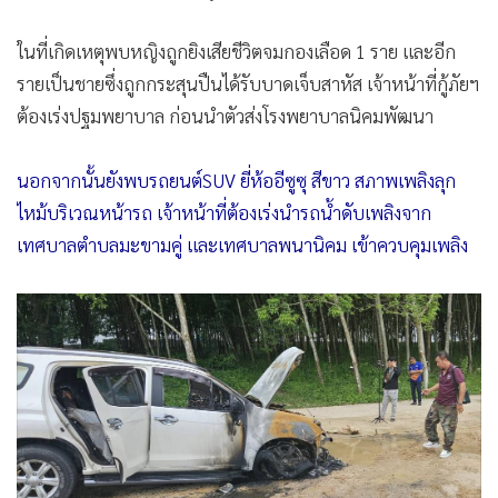
ในที่เกิดเหตุพบหญิงถูกยิงเสียชีวิตจมกองเลือด 1 ราย และอีก
รายเป็นชายซึ่งถูกกระสุนปืนได้รับบาดเจ็บสาหัส เจ้าหน้าที่กู้ภัยฯ
ต้องเร่งปฐมพยาบาล ก่อนนำตัวส่งโรงพยาบาลนิคมพัฒนา
นอกจากนั้นยังพบรถยนต์SUV ยี่ห้ออีซูซุ สีขาว สภาพเพลิงลุก
ไหม้บริเวณหน้ารถ เจ้าหน้าที่ต้องเร่งนำรถน้ำดับเพลิงจาก
เทศบาลตำบลมะขามคู่ และเทศบาลพนานิคม เข้าควบคุมเพลิง