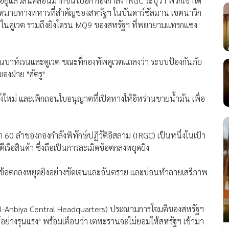
งอยู่แล้วสั่นคลอนมากขึ้นไปอีก กองกำลัง IRGC ระบุว่า พวกเขาได้
้าหมายทางทหารที่สำคัญของสหรัฐฯ ในบันดาร์ซัลมาน เขตนาวิก
็ม ในคูเวต รวมถึงยิงโดรน MQ9 ของสหรัฐฯ ที่พยายามแทรกแซง
้นในบาห์เรนและคูเวต ขณะที่กองทัพคูเวตแถลงว่า ระบบป้องกันภัย
งฝ่าย "ศัตรู"
งใหม่ และเพิกถอนใบอนุญาตที่เปิดทางให้อิหร่านขายน้ำมัน เพื่อ
 60 ลำของกองกำลังพิทักษ์ปฏิวัติอิสลาม (IRGC) เป็นหนึ่งในเป้า
เรือสินค้า ซึ่งถือเป็นการละเมิดข้อตกลงหยุดยิง
มิดข้อตกลงหยุดยิงอย่างชัดเจนและอันตราย และบ่อนทำลายเสรีภาพ
l-Anbiya Central Headquarters) ประณามการโจมตีของสหรัฐฯ
บโต้อย่างรุนแรง" พร้อมเตือนว่า เตหะรานจะไม่ยอมให้สหรัฐฯ เข้ามา