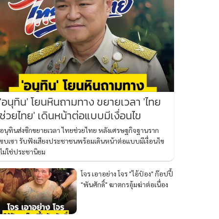
'อนุทิน' โยนหินถามทาง ขยายเวลา 'ไทย
ช่วยไทย' เดินหน้าต่อแบบมีเงื่อนไข
อนุทินส่งซิกขยายเวลา ไทยช่วยไทย หลังเศรษฐกิจฐานราก
ซบเซา รับฟังเสียงประชาชนพร้อมเดินหน้าต่อแบบมีเงื่อนไข
ไม่ใช่ประชานิยม
โจร เอาอย่าง โจร "ไอ้ป๋อง" ก๊อปปี้
"พันศักดิ์" ฆาตกรอุ้มฆ่าต่อเนื่อง