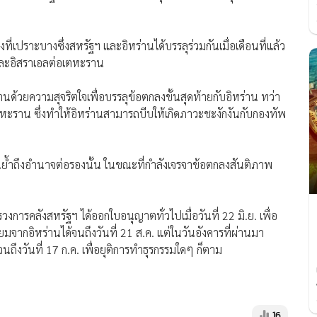
ที่เปราะบางซึ่งสหรัฐฯ และอิหร่านได้บรรลุร่วมกันเมื่อเดือนที่แล้ว
 และอิสราเอลต่อเตหะราน
งานด้วยความสุจริตใจเพื่อบรรลุข้อตกลงขั้นสุดท้ายกับอิหร่าน ทว่า
ราน ซึ่งทำให้อิหร่านสามารถบีบให้เกิดภาวะชะงักงันกับกองทัพ
เน้นย้ำถึงอำนาจต่อรองนั้น ในขณะที่กำลังเจรจาข้อตกลงสันติภาพ
การคลังสหรัฐฯ ได้ออกใบอนุญาตทั่วไปเมื่อวันที่ 22 มิ.ย. เพื่อ
มจากอิหร่านได้จนถึงวันที่ 21 ส.ค. แต่ในวันอังคารที่ผ่านมา
ถึงวันที่ 17 ก.ค. เพื่อยุติการทำธุรกรรมใดๆ ก็ตาม
16