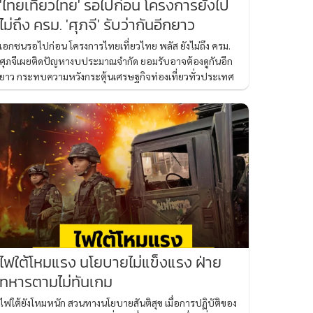
'ไทยเที่ยวไทย' รอไปก่อน โครงการยังไป
ไม่ถึง ครม. 'ศุภจี' รับว่ากันอีกยาว
เอกชนรอไปก่อน โครงการไทยเที่ยวไทย พลัส ยังไม่ถึง ครม.
ศุภจีเผยติดปัญหางบประมาณจำกัด ยอมรับอาจต้องดูกันอีก
ยาว กระทบความหวังกระตุ้นเศรษฐกิจท่องเที่ยวทั่วประเทศ
ไฟใต้โหมแรง นโยบายไม่แข็งแรง ฝ่าย
ทหารตามไม่ทันเกม
ไฟใต้ยังโหมหนัก สวนทางนโยบายสันติสุข เมื่อการปฏิบัติของ