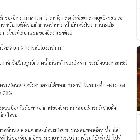
ักของอิหร่าน กล่าวหาว่าสหรัฐฯ ละเมิดข้อตกลงหยุดยิงก่อน เขา
เท่านั้น แต่ยังรวมถึงการคว่ำบาตรน้ำมันครั้งใหม่ การละเมิด
ละการโจมตีเลบานอนของอิสราเอลด้วย
วในโพสต์บน X "เราจะไม่ยอมจำนน"
กาะคาร์กซึ่งเป็นศูนย์กลางน้ำมันหลักของอิหร่าน รวมถึงบนเกาะเกชม์
สียงระเบิดหลายครั้งทางตอนใต้ของเกาะคาร์ก ในขณะที่ CENTCOM
ถึง 90%
ปที่ระบบป้องกันภัยทางอากาศของอิหร่าน ระบบเฝ้าระวังชายฝั่ง
ปล่อยโดรน
ับบาดเจ็บหลายคนจากสะเก็ดระเบิดจาก "กระสุนของศัตรู" ที่ตกใส่
รทัศน์ของรัฐบาลอิหร่าน รายงานระบุว่าการโจมตียังพุ่งเป้าไปที่