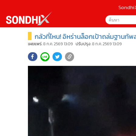
Sondhi
กลัวที่ไหน! อิหร่านล็อกเป้าถล่มฐานทัพส
เลือกเครื่องมือท
•
หน้าหลัก
ค้นหา
•
SondhiX
เผยแพร่:
8 ก.ค. 2569 13:09
ปรับปรุง:
8 ก.ค. 2569 13:09
Google
•
Social
•
World Talk
Sondhi
•
Sondhitalk
ค้นหาขั
•
ผู้เฒ่าเล่าเรื่อง
•
ข่าวลึกปมลับ
•
Exclusive Health
•
ผู้จัดกวน
•
น่าสนใจ
•
ข่าวอัพเดต
•
เศรษฐกิจ-ธุรกิจ
•
สังคม-โซเชียล