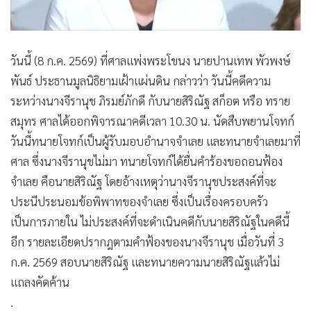
•
สังคม-โซเชียล
วันนี้ (8 ก.ค. 2569) ที่ศาลแพ่งพระโขนง นายปานเทพ พัวพงษ์
พันธ์ ประธานมูลนิธิยามเฝ้าแผ่นดิน กล่าวว่า วันนี้คดีความ
ระหว่างนางจีรานุช ภิรมย์ภักดี กับนายสิริณัฐ สก็อต หรือ ทราย
สมุทร ศาลได้ออกพิจารณาคดีเวลา 10.30 น. นัดสืบพยานโจทก์
วันนี้ทนายโจทก์เป็นผู้รับมอบอำนาจจำเลย และทนายจำเลยมาที่
ศาล ซึ่งนางจีรานุชไม่มา ทนายโจทก์ได้ยื่นคำร้องขอถอนฟ้อง
จำเลย คือนายสิริณัฐ โดยอ้างเหตุว่านางจีรานุชประสงค์ที่จะ
ประนีประนอมข้อพิพาทของจำเลย ซึ่งเป็นเรื่องครอบครัว
เป็นการภายใน ไม่ประสงค์ที่จะดำเนินคดีกับนายสิริณัฐในคดีนี้
อีก รายละเอียดปรากฎตามคำฟ้องของนางจีรานุช เมื่อวันที่ 3
ก.ค. 2569 สอบนายสิริณัฐ และทนายความนายสิริณัฐแล้วไม่
แถลงคัดค้าน
.