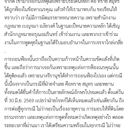
จำกัด เข้ามาเจอกันเหตุผลเพราะประเด็นหลัก คือ ทราย สมุทร
ได้ถูกฟ้องในข้อหาเนรคุณ แล้วทำให้เรามาพบกัน ขอเรียนให้
ทราบว่า เราไม่มีการผิดมรรยาททนายความ เพราะสำนักงาน
กฎหมาย เบญจมา อภัยวงศ์ ในฐานะเป็ทนายความหลัก ได้เชิญ
สำนักกฎหมายอรุณอมรินทร์ เข้าร่วมงาน และพวกเราเข้าร่วม
งานในการพูดคุยในฐานะได้รับมอบอำนาจในการเจรจาไกล่เกลี่ย
.
การถอนฟ้องนั้นเราถือเป็นความก้าวหน้าในความขัดแย้งที่เกิด
ขึ้น และถือว่าการมาเจอกันเพราะเหตุแห่งการฟ้องเนรคุณนั้น
ได้ยุติลงแล้ว เพราะนางจีรานุชได้ทำการถอนฟ้องไปเอง แต่กรณี
นี้เนื่องจากเป็นกรณีที่ฝ่ายจำเลย คือทราย สมุทร และพยาน
ทั้งหมดได้ยื่นคำให้การเป็นลายลักษณ์อักษรไปหมดแล้ว ตั้งแต่วัน
ที่ 30 มิ.ย. 2569 แปลว่าฝ่ายโจทก์ได้เห็นหมดแล้วเช่นเดียวกัน ถึง
การต่อสู้ทุกกรณี ไม่ว่าจะเป็นเรื่องอายุความ การมอบให้ที่ดินโดย
ธรรมจรรยา และเหตุแห่งการพูดทั้งหมดว่าเกิดเหตุอย่างไร ตลอด
ระยะเวลาที่ผ่านมา เราได้เตรียมความพร้อมในทุกกรณี ไม่ว่าจะ