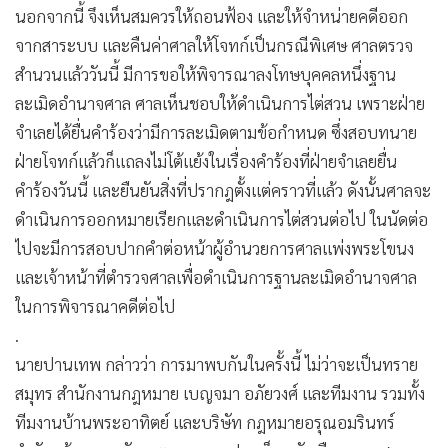
นอกจากนี้ จึงเห็นสมควรให้ถอนฟ้อง และให้จำหน่ายคดีออก
จากสาระบบ และคืนค่าศาลให้โจทก์เป็นกรณีพิเศษ ศาลตรวจ
สำนวนแล้ววันนี้ มีการขอให้พิจารณาลงโทษบุคคลหนึ่งฐาน
ละเมิดอำนาจศาล ศาลเห็นชอบให้ดำเนินการไต่สวน เพราะฝ่าย
จำเลยได้ยื่นคำร้องว่ามีการละเมิดตามข้อกำหนด ซึ่งสอบทนาย
ฝ่ายโจทก์แล้วก็แถลงไม่โต้แย้งในเรื่องคำร้องที่ฝ่ายจำเลยยื่น
คำร้องวันนี้ และยืนยันสิ่งที่ปรากฎตั้งแต่คราวที่แล้ว ดังนั้นศาลจะ
ดำเนินการออกหมายเรียกและดำเนินการไต่สวนต่อไป ในนัดต่อ
ไปจะมีการสอบปากคำต่อหน้าผู้อำนวยการศาลแพ่งพระโขนง
และเจ้าหน้าที่ตำรวจศาลเพื่อดำเนินการฐานละเมิดอำนาจศาล
ในการพิจารณาคดีต่อไป
.
นายปานเทพ กล่าวว่า การมาพบกันในครั้งนี้ ไม่ว่าจะเป็นทราย
สมุทร สำนักงานกฎหมาย เบญจมา อภัยวงศ์ และทีมงาน รวมทั้ง
ทีมงานบ้านพระอาทิตย์ และบริษัท กฎหมายอรุณอมรินทร์