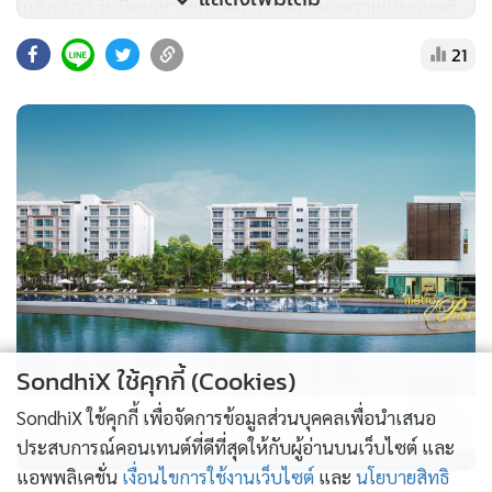
แน่นอนว่า วันนี้คนเขาจะเห็นความสำคัญของความเป็นมนุษย์
ของเราหรือเปล่า นั่นคือสิ่งที่มันยาก ทุกวันในสองเดือนที่ผ่านมา
21
มันคือการตั้งคำถามว่าเราจะต้องสู้เพื่อความเป็นมนุษย์ของเรา
อีกกี่ครั้ง เหมือนที่ทรายเล่าตอนแรกเราก็พูดออกมาแล้ว ฝั่งโน้น
เขาก็ปล่อยเทปปฎิเสธ นั่นคือการตัดความเป็นมนุษย์ของเรา เรา
ออกมาพูดในรายการโหนกระแสด้วยนั่น พนักงานองค์กรออกมา
ว่าเรา คือทุกวันทรายต้องสู้เพื่อความเป็นมนุษย์ของตัวเอง เพื่อ
จะเป็นมนุษย์คนธรรมดาเหมือนทุกคนในสังคม ต้นทุนของทราย
ทรายอาจจะโชคดีในเรื่องศักยภาพ ความสามารถ แต่ความเป็น
มนุษย์ของทราย มันอยู่ในนรกมาตลอด เลยมันยาก และถ้าเกิด
เรื่องนี้จบ ทรายคงต้องใช้เวลาอีกนานที่จะบำบัดตัวเองเกี่ยวกับ
เรื่องแบบนี้ ก็คงไปสู้เรื่องทับลาน เรื่องสิ่งแวดล้อมต่างๆ ให้มันฮีล
SondhiX ใช้คุกกี้ (Cookies)
ใจตัวเอง
PROPERTY PERFECT -
the Lake
SondhiX ใช้คุกกี้ เพื่อจัดการข้อมูลส่วนบุคคลเพื่อนำเสนอ
.
ประสบการณ์คอนเทนต์ที่ดีที่สุดให้กับผู้อ่านบนเว็บไซต์ และ
ทรายอยากขอบคุณทุกคน ถ้าเกิดไม่ว่าพรุ่งนี้ทรายจะเป็นอะไร
แอพพลิเคชั่น
เงื่อนไขการใช้งานเว็บไซต์
และ
นโยบายสิทธิ
หรือทรายตายไป หรืออย่างไร วันนี้ทุกคนในสังคมให้ทราย ในสิ่ง