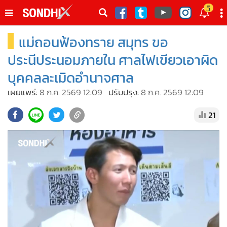
italk
5
sive
แม่ถอนฟ้องทราย สมุทร ขอ
•
หน้าหลัก
th
ัพเดต
•
SondhiX
ประนีประนอมภายใน ศาลไฟเขียวเอาผิด
•
Social
บุคคลละเมิดอำนาจศาล
•
World Talk
เผยแพร่:
8 ก.ค. 2569 12:09
ปรับปรุง:
8 ก.ค. 2569 12:09
•
Sondhitalk
21
•
ผู้เฒ่าเล่าเรื่อง
•
ข่าวลึกปมลับ
•
Exclusive Health
•
ผู้จัดกวน
•
น่าสนใจ
•
ข่าวอัพเดต
•
เศรษฐกิจ-ธุรกิจ