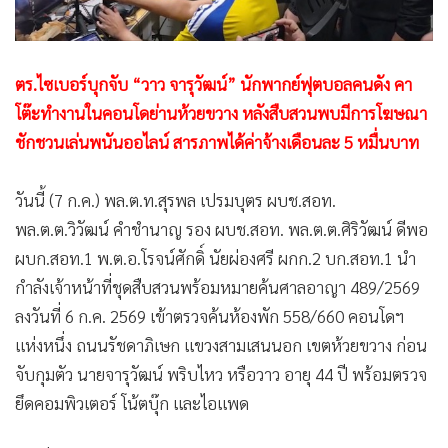
•
สังคม-โซเชียล
ตร.ไซเบอร์บุกจับ “วาว จารุวัฒน์” นักพากย์ฟุตบอลคนดัง คา
โต๊ะทำงานในคอนโดย่านห้วยขวาง หลังสืบสวนพบมีการโฆษณา
ชักชวนเล่นพนันออไลน์ สารภาพได้ค่าจ้างเดือนละ 5 หมื่นบาท
วันนี้ (7 ก.ค.) พล.ต.ท.สุรพล เปรมบุตร ผบช.สอท.
พล.ต.ต.วิวัฒน์ คำชำนาญ รอง ผบช.สอท. พล.ต.ต.ศิริวัฒน์ ดีพอ
ผบก.สอท.1 พ.ต.อ.โรจน์ศักดิ์ นัยผ่องศรี ผกก.2 บก.สอท.1 นำ
กำลังเจ้าหน้าที่ชุดสืบสวนพร้อมหมายค้นศาลอาญา 489/2569
ลงวันที่ 6 ก.ค. 2569 เข้าตรวจค้นห้องพัก 558/660 คอนโดฯ
แห่งหนึ่ง ถนนรัชดาภิเษก แขวงสามเสนนอก เขตห้วยขวาง ก่อน
จับกุมตัว นายจารุวัฒน์ พริบไหว หรือวาว อายุ 44 ปี พร้อมตรวจ
ยึดคอมพิวเตอร์ โน้ตบุ๊ก และไอแพด