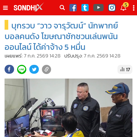
italk
5
sive
บุกรวบ “วาว จารุวัฒน์” นักพากย์
•
หน้าหลัก
th
ัพเดต
•
SondhiX
บอลคนดัง โฆษณาชักชวนเล่นพนัน
•
Social
ออนไลน์ ได้ค่าจ้าง 5 หมื่น
•
World Talk
เผยแพร่:
7 ก.ค. 2569 14:28
ปรับปรุง:
7 ก.ค. 2569 14:28
•
Sondhitalk
17
•
ผู้เฒ่าเล่าเรื่อง
•
ข่าวลึกปมลับ
•
Exclusive Health
•
ผู้จัดกวน
•
น่าสนใจ
•
ข่าวอัพเดต
•
เศรษฐกิจ-ธุรกิจ