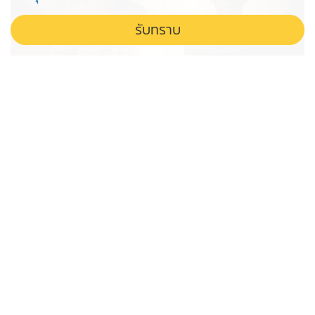
รับทราบ
"ไอ้ป๋อง" ฆาตกรโฉดชั่ว สันดานเลวผิด
มนุษย์ โหดเพราะโหง้วเฮงโจร
ชำแหละฆาตกร 5 ศพ ไอ้ป๋อง ไม่ใช่แค่โหงวเฮ้งโจร แต่คือ
ผลผลิตจากปมวัยเด็กและสังคมที่บิดเบี้ยว หลอมรวมให้
กลายเป็นปีศาจในคราบมนุษย์
'ไทยเที่ยวไทย' รอไปก่อน โครงการ