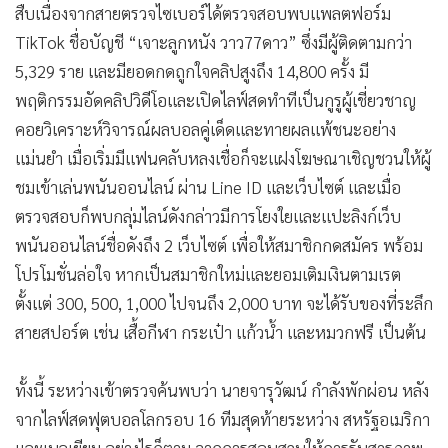
สืบเนื่องจากสายตรวจไซเบอร์ได้ตรวจสอบพบแพลตฟอร์ม
TikTok ชื่อบัญชี “เจาะลูกหนัง วาว77ดาว” ซึ่งมีผู้ติดตามกว่า
5,329 ราย และมียอดกดถูกใจคลิปสูงถึง 14,800 ครั้ง มี
พฤติกรรมอัดคลิปวิดีโอและเปิดไลฟ์สดทำทีเป็นกูรูผู้เชี่ยวชาญ
คอยวิเคราะห์วิจารณ์ผลบอลคู่เด็ดและทายผลแพ้ชนะอย่าง
แม่นยำ เมื่อเริ่มมีแฟนคลับหลงเชื่อก็จะแฝงโฆษณาเชิญชวนให้ผู้
ชมเข้าเล่นพนันออนไลน์ ผ่าน Line ID และเว็บไซต์ และเมื่อ
ตรวจสอบก็พบกลุ่มไลน์ดังกล่าวมีการโยงใยและแปะลิงก์เว็บ
พนันออนไลน์ชื่อดังถึง 2 เว็บไซต์ เพื่อให้สมาชิกกดสมัคร พร้อม
โปรโมชั่นล่อใจ หากเป็นสมาชิกใหม่และยอมเติมเงินตามเรต
ตั้งแต่ 300, 500, 1,000 ไปจนถึง 2,000 บาท จะได้รับของที่ระลึก
สายสปอร์ต เช่น เสื้อกีฬา กระเป๋า แก้วน้ำ และหมวกฟรี เป็นต้น
ทั้งนี้ ระหว่างเข้าตรวจค้นพบว่า นายจารุวัฒน์ กำลังพักผ่อน หลัง
จากไลฟ์สดฟุตบอลโลกรอบ 16 ทีมสุดท้ายระหว่าง สหรัฐอเมริกา
และเบลเยียม อย่างไรก็ตาม จากการสอบสวนให้การรับสารภาพ