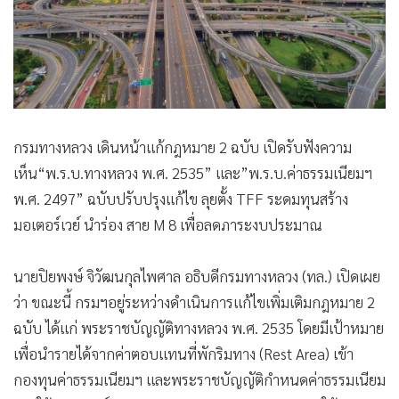
•
สังคม-โซเชียล
กรมทางหลวง เดินหน้าแก้กฎหมาย 2 ฉบับ เปิดรับฟังความ
เห็น“พ.ร.บ.ทางหลวง พ.ศ. 2535” และ”พ.ร.บ.ค่าธรรมเนียมฯ
พ.ศ. 2497” ฉบับปรับปรุงแก้ไข ลุยตั้ง TFF ระดมทุนสร้าง
มอเตอร์เวย์ นำร่อง สาย M 8 เพื่อลดภาระงบประมาณ
นายปิยพงษ์ จิวัฒนกุลไพศาล อธิบดีกรมทางหลวง (ทล.) เปิดเผย
ว่า ขณะนี้ กรมฯอยู่ระหว่างดำเนินการแก้ไขเพิ่มเติมกฎหมาย 2
ฉบับ ได้แก่ พระราชบัญญัติทางหลวง พ.ศ. 2535 โดยมีเป้าหมาย
เพื่อนำรายได้จากค่าตอบแทนที่พักริมทาง (Rest Area) เข้า
กองทุนค่าธรรมเนียมฯ และพระราชบัญญัติกำหนดค่าธรรมเนียม