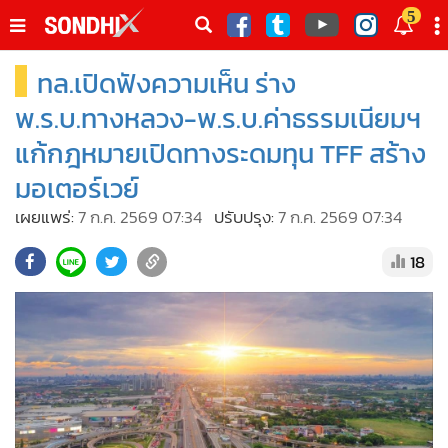
italk
5
sive
ทล.เปิดฟังความเห็น ร่าง
•
หน้าหลัก
th
ัพเดต
•
SondhiX
พ.ร.บ.ทางหลวง-พ.ร.บ.ค่าธรรมเนียมฯ
•
Social
แก้กฎหมายเปิดทางระดมทุน TFF สร้าง
•
World Talk
มอเตอร์เวย์
•
Sondhitalk
เผยแพร่:
7 ก.ค. 2569 07:34
ปรับปรุง:
7 ก.ค. 2569 07:34
•
ผู้เฒ่าเล่าเรื่อง
18
•
ข่าวลึกปมลับ
•
Exclusive Health
•
ผู้จัดกวน
•
น่าสนใจ
•
ข่าวอัพเดต
•
เศรษฐกิจ-ธุรกิจ