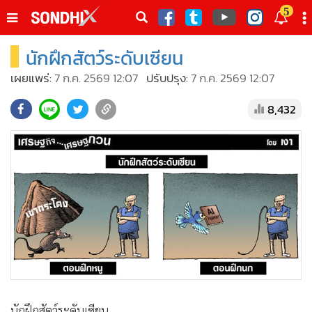
italk
5
sive
นักฝึกสัตว์ระดับเซียน
•
หน้าหลัก
th
ัพเดต
•
SondhiX
เผยแพร่:
7 ก.ค. 2569 12:07
ปรับปรุง:
7 ก.ค. 2569 12:07
•
Social
8,432
•
World Talk
•
Sondhitalk
•
ผู้เฒ่าเล่าเรื่อง
•
ข่าวลึกปมลับ
•
Exclusive Health
•
ผู้จัดกวน
•
น่าสนใจ
•
ข่าวอัพเดต
•
เศรษฐกิจ-ธุรกิจ
นักฝึกสัตว์ระดับเซียน