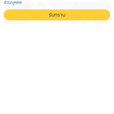
ส่วนบุคคล
รับทราบ
ขยายผลหลอกหญิงไทยขนไอซ์ เร่งล่า
เครือข่ายเวียดนาม คาดมีผู้ทำผิดอีก
เพียบ
เตือนภัยรับหิ้วของ! ตำรวจขยายผลคดีหลอกหญิงไทยขน
ไอซ์ไปญี่ปุ่น พบเป็นเครือข่ายเวียดนามข้ามชาติ เร่งล่าตัว
บงการ คาดมีผู้ร่วมขบวนการอีกเพียบ