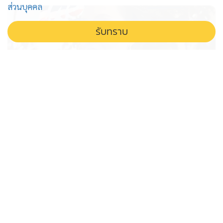
ส่วนบุคคล
รับทราบ
'ไทยเที่ยวไทย' รอไปก่อน โครงการยัง
ไปไม่ถึง ครม. 'ศุภจี' รับว่ากันอีกยาว
เอกชนรอไปก่อน โครงการไทยเที่ยวไทย พลัส ยังไม่ถึง ครม.
ศุภจีเผยติดปัญหางบประมาณจำกัด ยอมรับอาจต้องดูกันอีก
ยาว กระทบความหวังกระตุ้นเศรษฐกิจท่องเที่ยวทั่วประเทศ
แกะเส้นทาง ส.ว.อำนาจเจริญ