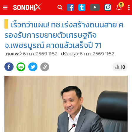
italk
5
sive
เร็วกว่าแผน! ทช.เร่งสร้างถนนสาย ค
•
หน้าหลัก
th
ัพเดต
•
SondhiX
รองรับการขยายตัวเศรษฐกิจ
•
Social
จ.เพชรบูรณ์ คาดแล้วเสร็จปี 71
•
World Talk
เผยแพร่:
6 ก.ค. 2569 11:52
ปรับปรุง:
6 ก.ค. 2569 11:52
•
Sondhitalk
18
•
ผู้เฒ่าเล่าเรื่อง
•
ข่าวลึกปมลับ
•
Exclusive Health
•
ผู้จัดกวน
•
น่าสนใจ
•
ข่าวอัพเดต
•
เศรษฐกิจ-ธุรกิจ