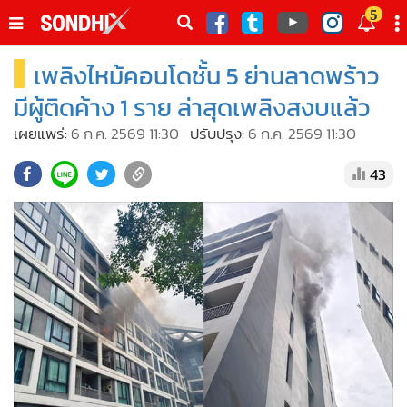
italk
5
sive
เพลิงไหม้คอนโดชั้น 5 ย่านลาดพร้าว
•
หน้าหลัก
th
ัพเดต
•
SondhiX
มีผู้ติดค้าง 1 ราย ล่าสุดเพลิงสงบแล้ว
•
Social
เผยแพร่:
6 ก.ค. 2569 11:30
ปรับปรุง:
6 ก.ค. 2569 11:30
•
World Talk
43
•
Sondhitalk
•
ผู้เฒ่าเล่าเรื่อง
•
ข่าวลึกปมลับ
•
Exclusive Health
•
ผู้จัดกวน
•
น่าสนใจ
•
ข่าวอัพเดต
•
เศรษฐกิจ-ธุรกิจ