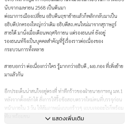
นับจากเมษายน 2568 เป็นต้นมา
ต่อมาการเมืองเปลี่ยน อธิบดีนฤชาย้ายแล้วก็พลิกกลับมาเป็น
อธิบดีปกครองใหญ่กว่าเดิม อธิบดีสถ.คนใหม่มาจากสุราษฎร์
สายใต้ มานั่งเมื่อเดือนพฤศจิกายน แต่รองธนนท์ ยังอยู่
รองธนนท์จึงเป็นบุคคลสำคัญที่รู้เรื่องราวต่อเนื่องของ
กระบวนการทั้งหลาย
สายบอกว่า ต่อเนื่องกว่าใคร รู้มากกว่าอธิบดี , ผอ.กอง ที่เพิ่งย้าย
มาแล้วกัน
อีกประเด็นน่าสนใจอยู่ตรงที่ ท่าทีกร้าวของฝ่ายนายกฯหนู มท.1
หลังจากตั้งหลักได้ สั่งการให้รื้อข้อสอบตรวจใหม่คนที่บรรจุก่อน
หน้าภายใน 3 วัน ให้สัมภาษณ์แบบกร้าวๆ แบบเจออะไรก็พร้อม
ฟัน พร้อมชน
แสดงเพิ่มเติม