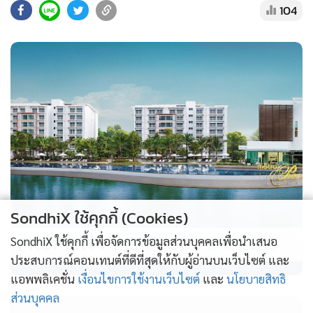
104
ถามว่าชนใคร?
ในบรรดาเป้าหมายที่เสี่ยหนูจะพุ่งชน คงมีคนใหญ่ ๆ ที่การ
สืบสวนของฝ่าย ปปป./ปปช. ตามเส้นเงินกันมา สื่อต่างๆที่
ติดตามก็เอ่ยถึง ติวเตอร์เอย คนที่อยู่เบื้องหลัง พิชิต เอย ฯลฯ กัน
พอสมควร
เป้าหมายที่จะพุ่งชน อยู่ในบรรดา 18 อรหันต์นี้ด้วย ...ใช่ไหม ?
เกมการเมืองในวงราชสีห์แรงมาก ไม่ใช่แค่ลอบแผ่รังสีอำมหิต มี
การลงไม้ลงมือผ่านกระบวนท่าแล้วด้วย คนผู้ที่หนึ่งที่ยืนข้าง
รัฐมนตรี เคยเป็นอธิบดีเก่าที่ถูกปลัดเสนอปลด ต่อมาก็กลับมา
ฟ้องปลัด แต่ดันมีอำนาจหน้าที่อยู่ในกระทรวงเดียวกัน ส่วนอีก
SondhiX ใช้คุกกี้ (Cookies)
รายก็มีชื่อเป็นแคนดิเดทปลัดคนใหม่ ตุลาคมนี้ซี 11 ว่าง หาที่
PROPERTY PERFECT -
the Lake
SondhiX ใช้คุกกี้ เพื่อจัดการข้อมูลส่วนบุคคลเพื่อนำเสนอ
ใหม่ให้คนเก่าล่วงหน้า
ประสบการณ์คอนเทนต์ที่ดีที่สุดให้กับผู้อ่านบนเว็บไซต์ และ
วงอำนาจทับกัน มีที่ไหน มท.1 สั่งแล้วเงียบเกียร์ว่างใส่ แถุลงข่าว
แอพพลิเคชั่น
เงื่อนไขการใช้งานเว็บไซต์
และ
นโยบายสิทธิ
อย่าง อีกวันถูกหักหน้า มีที่ไหน นั่นนายกฯนะ
ส่วนบุคคล