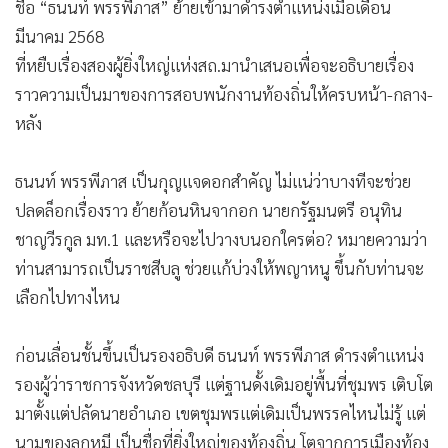
•
สังคม-โซเชียล
ชื่อ “ธนนท์ พรรพีภาส” ย้ายเข้ามาดำรงตำแหน่งเมื่อเดือน
มีนาคม 2568
ที่หยืบเรื่องสองผู้ยิ่งใหญ่แห่งสถ.มานำเสนอเพื่อจะอธิบายเรื่อง
ราวความเป็นมาของการสอบพนักงานท้องถิ่นให้ครบหน้า-กลาง-
หลัง
ธนนท์ พรรพีภาส เป็นกุญแจดอกสำคัญ ไม่แน่ว่าบางทีจะช่วย
ปลดล็อกเรื่องราว ย้ายก้อนหินจากอก นายกรัฐมนตรี อนุทิน
ชาญวีรกูล มท.1 และหรือจะไปวางบนอกใครต่อ? หมายความว่า
ท่านสามารถเป็นราชสีบลู ช่วยแก้บ่วงให้พญาหนู ขึ้นกับท่านจะ
เลือกไปทางไหน
ก่อนเลื่อนชั้นขึ้นเป็นรองอธิบดี ธนนท์ พรรพีภาส ดำรงตำแหน่ง
รองผู้ว่าราชการจังหวัดชลบุรี แต่ฐานดั้งเดิมอยู่พื้นที่ชุมพร เติบโต
มาตั้งแต่ปลัดนายอำเภอ เขตชุมพรแต่เดิมเป็นพรรคไหนไม่รู้ แต่
นามของลูกหมี เป็นชื่อที่ยิ่งใหญ่ของท้องถิ่น โตจากการเมืองท้อง