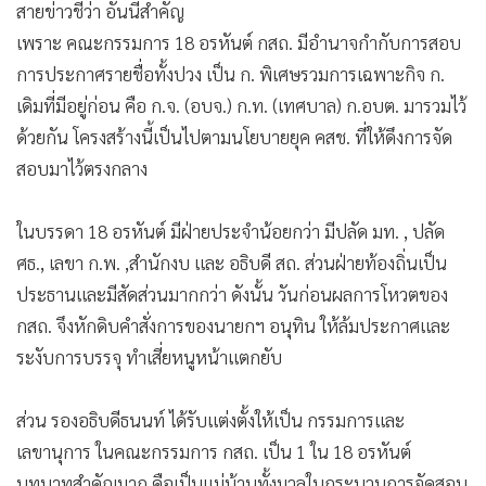
สายข่าวชี้ว่า อันนี้สำคัญ
เพราะ คณะกรรมการ 18 อรหันต์ กสถ. มีอำนาจกำกับการสอบ
การประกาศรายชื่อทั้งปวง เป็น ก. พิเศษรวมการเฉพาะกิจ ก.
เดิมที่มีอยู่ก่อน คือ ก.จ. (อบจ.) ก.ท. (เทศบาล) ก.อบต. มารวมไว้
ด้วยกัน โครงสร้างนี้เป็นไปตามนโยบายยุค คสช. ที่ให้ดึงการจัด
สอบมาไว้ตรงกลาง
ในบรรดา 18 อรหันต์ มีฝ่ายประจำน้อยกว่า มีปลัด มท. , ปลัด
ศธ., เลขา ก.พ. ,สำนักงบ และ อธิบดี สถ. ส่วนฝ่ายท้องถิ่นเป็น
ประธานและมีสัดส่วนมากกว่า ดังนั้น วันก่อนผลการโหวตของ
กสถ. จึงหักดิบคำสั่งการของนายกฯ อนุทิน ให้ล้มประกาศและ
ระงับการบรรจุ ทำเสี่ยหนูหน้าแตกยับ
ส่วน รองอธิบดีธนนท์ ได้รับแต่งตั้งให้เป็น กรรมการและ
เลขานุการ ในคณะกรรมการ กสถ. เป็น 1 ใน 18 อรหันต์
บทบาทสำคัญมาก คือเป็นแม่บ้านทั้งมวลในกระบวนการจัดสอบ