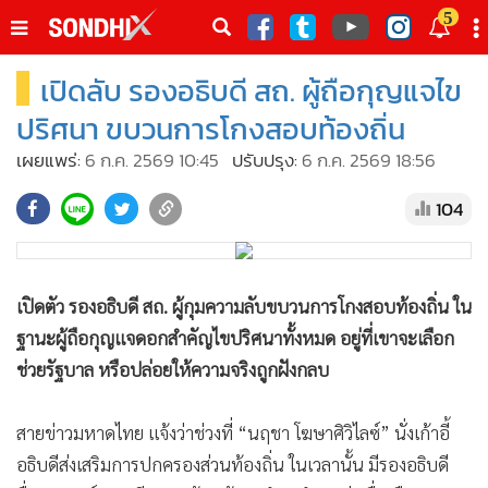
italk
5
sive
เปิดลับ รองอธิบดี สถ. ผู้ถือกุญแจไข
•
หน้าหลัก
th
ัพเดต
•
SondhiX
ปริศนา ขบวนการโกงสอบท้องถิ่น
•
Social
เผยแพร่:
6 ก.ค. 2569 10:45
ปรับปรุง:
6 ก.ค. 2569 18:56
•
World Talk
104
•
Sondhitalk
•
ผู้เฒ่าเล่าเรื่อง
•
ข่าวลึกปมลับ
เปิดตัว รองอธิบดี สถ. ผู้กุมความลับขบวนการโกงสอบท้องถิ่น ใน
•
Exclusive Health
ฐานะผู้ถือกุญแจดอกสำคัญไขปริศนาทั้งหมด อยู่ที่เขาจะเลือก
•
ผู้จัดกวน
ช่วยรัฐบาล หรือปล่อยให้ความจริงถูกฝังกลบ
•
น่าสนใจ
•
ข่าวอัพเดต
สายข่าวมหาดไทย แจ้งว่าช่วงที่ “นฤชา โฆษาศิวิไลซ์” นั่งเก้าอี้
•
เศรษฐกิจ-ธุรกิจ
อธิบดีส่งเสริมการปกครองส่วนท้องถิ่น ในเวลานั้น มีรองอธิบดี