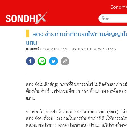
Sondhi
สตง.จ่ายค่าเช่าที่ดินรถไฟตามสัญญาไม่
เลือกเครื่องมือท
•
หน้าหลัก
ค้นหา
•
SondhiX
แทน
Google
•
Social
เผยแพร่:
6 ก.ค. 2569 07:46
ปรับปรุง:
6 ก.ค. 2569 07:46
•
World Talk
Sondhi
•
Sondhitalk
ค้นหาขั
•
ผู้เฒ่าเล่าเรื่อง
•
ข่าวลึกปมลับ
สตง.ยังไม่เลิกสัญญาเช่าที่ดินการรถไฟ ไม่ติดค้างค่าเช่า 
•
Exclusive Health
ต้องจ่ายค่าเช่ารฟท.รวมอีกกว่า 764 ล้านบาท สะพัด สตง.ไ
•
ผู้จัดกวน
แทน
•
น่าสนใจ
•
ข่าวอัพเดต
จากกรณีอาคารสำนักงานการตรวจเงินแผ่นดิน (สตง.) แห่งใหม่ 
•
เศรษฐกิจ-ธุรกิจ
สตง.ยังคงตั้งงบประมาณในการจ่ายค่าเช่าที่ดินให้การร
•
สังคม-โซเชียล
สส.สมุทรปราการ พรรคประชาชน (ปชน.) อภิปรายร่างพ