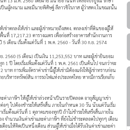
ันที่ 13 มี.ค. 2560 โดยฝ่าย มีนายอานนท์ เหลืองบริบูรณ์ รักษา
็นผู้ลงนาม และมีนายพิศิษฐ์ ลีลาวชิโรภาส ผู้ว่าสตง.ในขณะนั้น
ช่าตกลงให้เช่า และผู้เช่าหมายถึงสตง. ตกลงเช่าที่ดินของผู้ให้
พื้นที่ 17,217.23 ตารางเมตร เพื่อก่อสร้างอาคารสำนักงานการ
เดือน เริ่มตั้งแต่วันที่ 1 พ.ค. 2560 - วันที่ 30 ก.ย. 2574
0 ก.ย. 2560 (5 เดือน) เป็นเงิน 11,253,552 บาท และผู้เช่ายินยอม
ทุก 1 ปี โดยเริ่มเพิ่มตั้งแต่วันที่ 1 พ.ค. 2561 เป็นต้นไป จนกว่าจะ
าท การเพิ่มอัตราค่าเช่านี้ผู้ให้เช่ามิต้องแจ้งให้ผู้เช่าทราบก่อน
 ณ ฝ่ายบริหารทรัพย์สิน การรถไฟแห่งประเทศไทย หากมีการเรียกเก็บ
และค่าภาษีฯ ให้ผู้ให้เช่าล่วงหน้าเป็นรายปีตลอด อายุสัญญาเช่า
ีต่อๆ ไปต้องชำระให้เสร็จสิ้น ภายในกำหนด 30 วัน นับแต่วันเริ่ม
ิ่มตั้งแต่วันที่ 1 ตุลาคมของทุกปี ถ้าไม่ชำระให้เสร็จสิ้นภายใน
อง จำนวนเงินค่าเช่าและค่าภาษีฯ ที่ยังไม่ชำระตลอดไปทุกๆ เดือน
นให้คิดเป็นหนึ่งเดือน ส่วนผู้ให้เช่าเมื่อได้รับเงินค่าเช่าและค่า