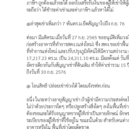
ภาษีฯ ถูกต้องแล้วจะได้ ออกใบเสร็จรับเงินของผู้ให้เช่าให้ผู้
จะถือว่า ได้ชำระค่าเช่าและค่าภาษีฯ แล้วหาได้ไม่
@ล่าสุดเช่าเพิ่มกว่า 7 พันตร.ม.ยืดสัญญาไปถึง ก.ย. 76
ต่อมา มีมติครม.เมื่อวันที่ 27 ก.ย. 2565 ขออนุมัติเพิ่มวง
ก่อสร้างอาคารที่ทำการสตง.(แห่งใหม่) ซึ่ง สตง.ขอเช่าพื
ที่ทำการแห่งใหม่ และปรับปรุงภูมิทัศน์ให้มีความสง่างาม
17,217.23 ตร.ม. เป็น 24,311.10 ตร.ม. มีผลตั้งแต่ วันที
อัตราเดียวกันกับสัญญาเช่าที่ดินเดิม ทำให้ค่าเช่ารวม 1
ถึงวันที่ 30 ก.ย. 2576
@ โอนสิทธิ ปล่อยเช่าช่วงได้ โดยแจ้งรฟท.ก่อน
อนึ่ง ในระหว่างอายุสัญญาเช่า ถ้าผู้เช่ามีความประสงค์จะโอนส
ไม่ว่าด้วยประการใดๆ หรือปลูกสร้างสิ่งใดๆ ลงในพื้นที่เช่า ห
ต้องขอและได้รับอนุญาตจากผู้ให้เช่าเป็นลายลักษณ์ อักษ
ระเบียบของผู้ให้เช่าที่ใช้อยู่ใน ขณะนั้นด้วย สำหรับคนต่
อาคารหรือใน พื้นที่เช่าโดยเด็ดขาด