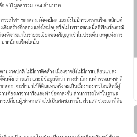
 อีก 6 ปี มูลค่ารวม 764 ล้านบาท
รรถไฟฯ ของสตง. ยังคงมีผล และยังไม่มีการเจรจาเพื่อยกเลิกแต่
ร้างเดิมสร้างตึกสตง.แห่งใหม่อยู่หรือไม่ เพราะขณะนี้คดีฟ้องร้องกรณี
ต่อ ก็ต้องพิจารณาในรายละเอียดของสัญญาเช่าในประเด็น เหตุแห่งการ
่ากน้อยเพียงใดนั้น
ท.ตามงวดปกติ ไม่มีการติดค้าง เนื่องจากยังไม่มีการเปลี่ยนแปลง
ี่ดินดังกล่าวแล้ว และมีข้อมูลอีกว่า ทางสำนักงานตำรวจแห่งชาติ
ากสตช. จะเข้ามาใช้ที่ดินแทนจริง จะเป็นเรื่องของการโอนสิทธิ์ผู้
 หน่วยงานต้องเจรจาหารือและทำข้อตกลงกัน ส่วนการรถไฟฯในฐานะ
ารเปลี่ยนผู้เช่าจากสตง.ไปเป็นสตช.เท่านั้น ส่วนสตช.จะเอาที่ดิน