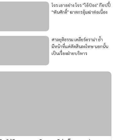
โจร เอาอย่าง โจร "ไอ้ป๋อง" ก๊อปปี้
"พันศักดิ์" ฆาตกรอุ้มฆ่าต่อเนื่อง
ศาลยุติธรรม เคลียร์ดราม่า ย้ำ
มีหน้าที่แค่ตัดสินลงโทษ นอกนั้น
เป็นเรื่องฝ่ายบริหาร