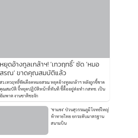
หยุดอ้างทูลเกล้าฯ! ‘เทวฤทธิ์’ ซัด ‘หมอ
สรณ’ ขาดคุณสมบัติแล้ว
สว.เทวฤทธิ์ซัดเดือดหมอสรณ หยุดอ้างทูลเกล้าฯ หลังถูกชี้ขาด
คุณสมบัติ จี้หยุดปฏิบัติหน้าที่ทันที ชี้ดื้ออยู่ต่อทำ กสทช. เป็น
อัมพาต งานชาติชะงัก
'ซาแซง' ป่วนสุวรรณภูมิ โจทย์ใหญ่
ท้าทายไทย ยกระดับมาตรฐาน
สนามบิน