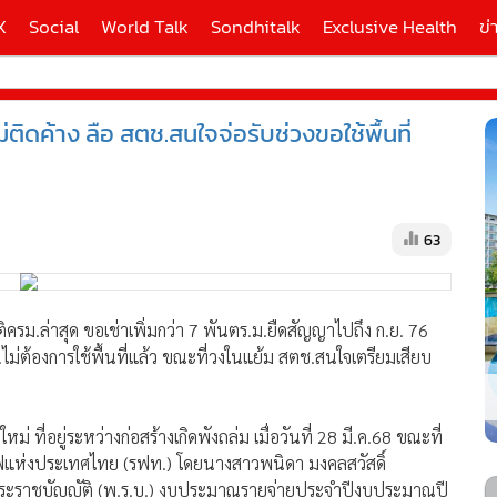
X
Social
World Talk
Sondhitalk
Exclusive Health
ข่
ติดค้าง ลือ สตช.สนใจจ่อรับช่วงขอใช้พื้นที่
ี่ใช้
X
63
้นสูง
มติครม.ล่าสุด ขอเช่าเพิ่มกว่า 7 พันตร.ม.ยืดสัญญาไปถึง ก.ย. 76
ม่ต้องการใช้พื้นที่แล้ว ขณะที่วงในแย้ม สตช.สนใจเตรียมเสียบ
ที่อยู่ระหว่างก่อสร้างเกิดพังถล่ม เมื่อวันที่ 28 มี.ค.68 ขณะที่
ถไฟแห่งประเทศไทย (รฟท.) โดยนางสาวพนิดา มงคลสวัสดิ์
ระราชบัญญัติ (พ.ร.บ.) งบประมาณรายจ่ายประจำปีงบประมาณปี