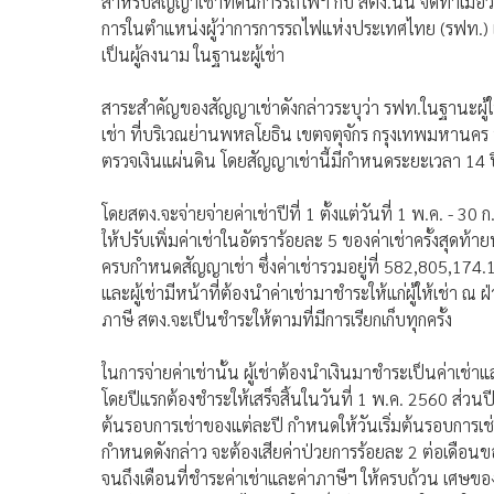
สำหรับสัญญาเช่าที่ดินการรถไฟฯ กับ สตง.นั้น จัดทำเมื่อว
การในตําแหน่งผู้ว่าการการรถไฟแห่งประเทศไทย (รฟท.) เป
เป็นผู้ลงนาม ในฐานะผู้เช่า
สาระสำคัญของสัญญาเช่าดังกล่าวระบุว่า รฟท.ในฐานะผู้ให้เ
เช่า ที่บริเวณย่านพหลโยธิน เขตจตุจักร กรุงเทพมหานคร 
ตรวจเงินแผ่นดิน โดยสัญญาเช่านี้มีกำหนดระยะเวลา 14 ปี 5 
โดยสตง.จะจ่ายจ่ายค่าเช่าปีที่ 1 ตั้งแต่วันที่ 1 พ.ค. - 3
ให้ปรับเพิ่มค่าเช่าในอัตราร้อยละ 5 ของค่าเช่าครั้งสุดท้าย
ครบกำหนดสัญญาเช่า ซึ่งค่าเช่ารวมอยู่ที่ 582,805,174.12 บ
และผู้เช่ามีหน้าที่ต้องนำค่าเช่ามาชำระให้แก่ผู้ให้เช่า
ภาษี สตง.จะเป็นชำระให้ตามที่มีการเรียกเก็บทุกครั้ง
ในการจ่ายค่าเช่านั้น ผู้เช่าต้องนำเงินมาชำระเป็นค่าเช่า
โดยปีแรกต้องชำระให้เสร็จสิ้นในวันที่ 1 พ.ค. 2560 ส่วนป
ต้นรอบการเช่าของแต่ละปี กำหนดให้วันเริ่มต้นรอบการเช่าเร
กำหนดดังกล่าว จะต้องเสียค่าป่วยการร้อยละ 2 ต่อเดือนข
จนถึงเดือนที่ชำระค่าเช่าและค่าภาษีฯ ให้ครบถ้วน เศษของเดือ