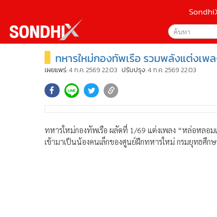
Sondhi
ทหารใหม่กองทัพเรือ รวมพลังแต่งเพล
เลือกเครื่องมือท
•
หน้าหลัก
ค้นหา
•
SondhiX
เผยแพร่:
4 ก.ค. 2569 22:03
ปรับปรุง:
4 ก.ค. 2569 22:03
Google
•
Social
•
World Talk
Sondhi
•
Sondhitalk
ค้นหาขั
•
ผู้เฒ่าเล่าเรื่อง
ทหารใหม่กองทัพเรือ ผลัดที่ 1/69 แต่งเพลง “หล่อหลอมเหล
•
ข่าวลึกปมลับ
เข้ามาเป็นน้องคนเล็กของศูนย์ฝึกทหารใหม่ กรมยุทธศึก
•
Exclusive Health
•
ผู้จัดกวน
•
น่าสนใจ
•
ข่าวอัพเดต
•
เศรษฐกิจ-ธุรกิจ
•
สังคม-โซเชียล