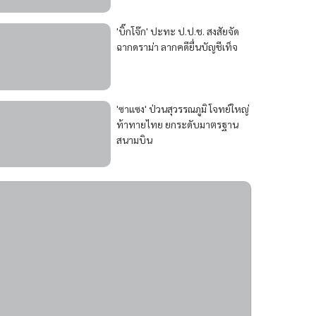
'บิ๊กโจ๊ก' ปะทะ ป.ป.ช. สงสัยจัด
ฉากดราม่า ลากคดียื่นบัญชีเท็จ
'ซาแซง' ป่วนสุวรรณภูมิ โจทย์ใหญ่
ท้าทายไทย ยกระดับมาตรฐาน
สนามบิน