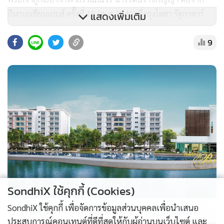
กีฬาเอเชียนเกมส์ ครั้งที่ 15 (พ.ศ.2549) ที่กรุงโดฮา รัฐกาตาร์
แสดงเพิ่มเติม
ทรงเข้าร่วมการแข่งขันกีฬาแบดมินตัน ประเภททีมหญิง, กีฬาเอ
9
เชียนเกมส์ ครั้งที่ 17 (พ.ศ.2557) ที่เมืองอินชอน สาธารณรัฐ
เกาหลี ทรงเข้าร่วมการแข่งขันกีฬาขี่ม้า ประเภทศิลปะการบังคับ
ม้า และกีฬาเอเชียนเกมส์ ครั้งที่ 19 (พ.ศ.2566) ที่เมืองหางโจว
สาธารณรัฐประชาชนจีน ทรงเข้าร่วมการแข่งขันกีฬาขี่ม้า
ประเภทศิลปะการบังคับม้า
SondhiX ใช้คุกกี้ (Cookies)
PROPERTY PERFECT -
the Lake
SondhiX ใช้คุกกี้ เพื่อจัดการข้อมูลส่วนบุคคลเพื่อนำเสนอ
ประสบการณ์คอนเทนต์ที่ดีที่สุดให้กับผู้อ่านบนเว็บไซต์ และ