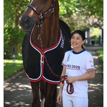
•
สังคม-โซเชียล