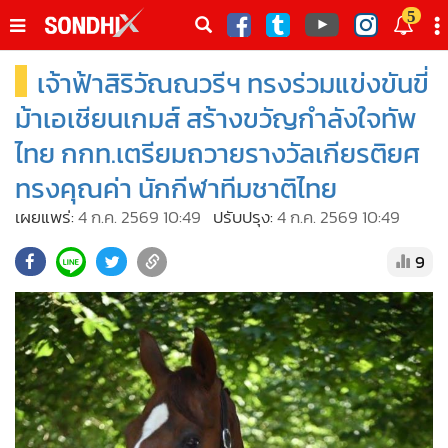
italk
5
sive
เจ้าฟ้าสิริวัณณวรีฯ ทรงร่วมแข่งขันขี่
•
หน้าหลัก
th
ัพเดต
•
SondhiX
ม้าเอเชียนเกมส์ สร้างขวัญกำลังใจทัพ
•
Social
ไทย กกท.เตรียมถวายรางวัลเกียรติยศ
•
World Talk
ทรงคุณค่า นักกีฬาทีมชาติไทย
•
Sondhitalk
เผยแพร่:
4 ก.ค. 2569 10:49
ปรับปรุง:
4 ก.ค. 2569 10:49
•
ผู้เฒ่าเล่าเรื่อง
9
•
ข่าวลึกปมลับ
•
Exclusive Health
•
ผู้จัดกวน
•
น่าสนใจ
•
ข่าวอัพเดต
•
เศรษฐกิจ-ธุรกิจ