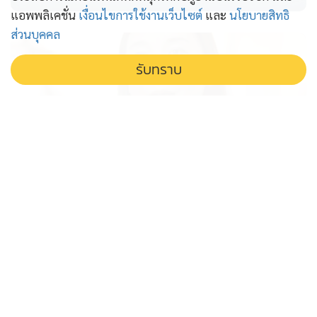
แอพพลิเคชั่น
เงื่อนไขการใช้งานเว็บไซต์
และ
นโยบายสิทธิ
ส่วนบุคคล
รับทราบ
ยิ่งขุดยิ่งเจอ ปมปัญหางบปี 70
ข้องใจกระจุกตัวอีสานใต้ 'ศิริกัญญา'
ไม่สบอารมณ์
ศิริกัญญา ชำแหละงบปี 70 พบพิรุธโครงการถนนใหม่เท
กระจุกในอีสานใต้ ฐานเสียงพรรคดัง ตั้งคำถามแรงว่า