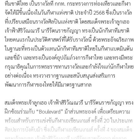
ทีมชาติไทย เป็นรางวัลที่ กกท. กระทรวงการท่องเที่ยวและกีฬา
จัดให้มีขึ้นเนื่องในวันกีฬาแห่งชาติ ประจำปี 2568 ซึ่งเป็นรางวัล
ที่เปรียบเสมือนรางวัลศิลปินแห่งชาติ โดยสมเด็จพระเจ้าลูกเธอ
เจ้าฟ้าสิริวัณณวรี นารีรัตนราชกัญญา ทรงเป็นนักกีฬาทีมชาติ
ไทยคนแรกในประวัติศาสตร์ที่ได้รับรางวัลนี้ ด้วยพระอัจฉริยภาพ
ในฐานะที่ทรงเป็นตัวแทนนักกีฬาทีมชาติไทยในกีฬาแบดมินตัน
และขี่ม้า และทรงเป็นองค์อุปถัมภ์วงการกีฬาไทย และทรงมีพระ
กรุณาธิคุณในการพระราชทานรางวัลและกำลังใจแก่นักกีฬาไทย
อย่างต่อเนื่อง ทรงวางรากฐานและสนับสนุนส่งเสริมการ
พัฒนาการกีฬาของไทยให้มีมาตรฐานสากล
สมเด็จพระเจ้าลูกเธอ เจ้าฟ้าสิริวัณณวรี นารีรัตนราชกัญญา ทรง
ฝึกซ้อมร่วมกับ “Boulevard” ม้าส่วนพระองค์ เพื่อเตรียมความ
พร้อมสำหรับการแข่งขันกีฬาเอเชียนเกมส์ ครั้งที่ 20 ในประเภท
ศิลปะการบังคับม้า ซึ่งเป็นกีฬาเอเชียนเกมส์ ครั้งที่ 4 ของสมเด็จ
พระเจ้าลูกเธอ เจ้าฟ้าสิริวัณณวรี นารีรัตนราชกัญญา ต่อจาก