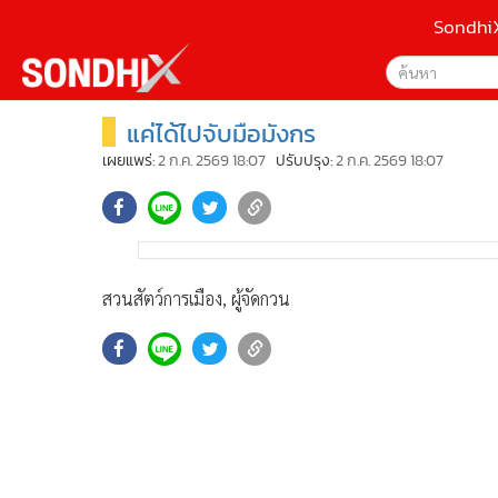
Sondhi
แค่ได้ไปจับมือมังกร
เลือกเครื่องมือท
•
หน้าหลัก
ค้นหา
•
SondhiX
เผยแพร่:
2 ก.ค. 2569 18:07
ปรับปรุง:
2 ก.ค. 2569 18:07
Google
•
Social
•
World Talk
Sondhi
•
Sondhitalk
ค้นหาขั
•
ผู้เฒ่าเล่าเรื่อง
สวนสัตว์การเมือง, ผู้จัดกวน
•
ข่าวลึกปมลับ
•
Exclusive Health
•
ผู้จัดกวน
•
น่าสนใจ
•
ข่าวอัพเดต
•
เศรษฐกิจ-ธุรกิจ
•
สังคม-โซเชียล