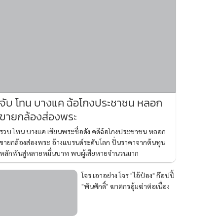
จับ โทน บางแค ฉ้อโกงประชาชน หลอก
ขายกล้องส่องพระ
รวบ โทน บางแค เซียนพระชื่อดัง คดีฉ้อโกงประชาชน หลอก
ขายกล้องส่องพระ อ้างแบรนด์ระดับโลก ปั่นราคาจากต้นทุน
หลักพันสู่หลายหมื่นบาท พบผู้เสียหายจำนวนมาก
โจร เอาอย่าง โจร "ไอ้ป๋อง" ก๊อปปี้
"พันศักดิ์" ฆาตกรอุ้มฆ่าต่อเนื่อง