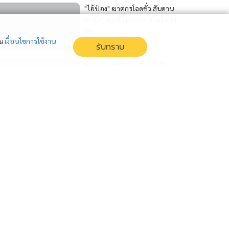
"ไอ้ป๋อง" ฆาตกรโฉดชั่ว สันดาน
เลวผิดมนุษย์ โหดเพราะโหง้วเฮง
โจร
่น
เงื่อนไขการใช้งาน
รับทราบ
ชำแหละ คดีฮั้ว สว. จาก “เลือก
กันเอง” สู่ “ฮั้วกันทั้งประเทศ”