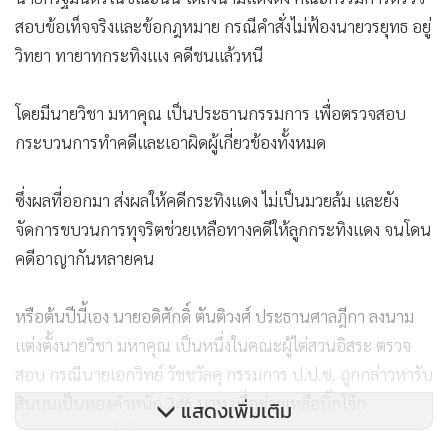
สอบข้อเท็จจริงและข้อกฎหมาย กรณีคำสั่งไม่ฟ้องนายวรยุทธ อยู่
วิทยา ทายาทกระทิงแเง คดีชนแล้วหนี
โดยมีนายวิชา มหาคุณ เป็นประธานกรรมการ เพื่อตรวจสอบ
กระบวนการทำคดีและเอาผิดผู้เกี่ยวข้องทั้งหมด
ซึ่งผลที่ออกมา ส่งผลให้คดีกระทิงแดง ไม่เป็นมวยล้ม และยัง
จัดการขบวนการทุจริตช่วยเหลือทางคดีให้ลูกกระทิงแดง จนโดน
คดีอาญากันหลายคน
หรือต้นปีนี้เอง นายอดิศักดิ์ ตันติวงศ์ ประธานศาลฎีกา ลงนาม
เเต่งตั้งนายวิชา มหาคุณ เป็นหนึ่งในคณะผู้ไต่สวนอิสระ ตรวจ
สอบ กรณีนายเอกวิทย์ วัชชวัลคุ กรรมการ ป.ป.ช. ถูกกล่าวหารับ
สินบนเป็นทองคำหนัก 246 บาท เพื่อช่วยเหลือบิ๊กโจ๊ก
แสดงเพิ่มเติม
พล.ต.อ.สุรเชษฐ์ หักพาล