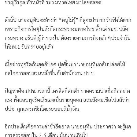
•
สังคม-โซเชียล
ชาญวีรกูล ทำหน้าที่ รมว.มหาดไทย มาโดยตลอด
ดังนั้น นายอนุทินจะอ้างว่า “หนูไม่รู้” ก็ดูจะลำบาก รับฟังได้ยาก
เพราะกิจการใดๆในสังกัดกระทรวงมหาดไทย ตั้งเเต่ รมช. ปลัด
กระทรวง อธิบดี ผู้ว่าฯ ลงไป ต้องรายงานภารกิจหลักๆประจำวัน
ให้มท.1 รับทราบอยู่เเล้ว
เมื่อข่าวทุจริตอันสุดอัปยศ ปูดขึ้นมา นายอนุทินกลับปล่อยให้
กลไกการสอบสวนหลักขึ้นกับสำนักงาน ปปช.
ปัญหาคือ ปปช. เวลานี้ เครดิตก็ตกต่ำ ขาดความน่าเชื่อถืออย่าง
แรง ทั้งแอบทุจริตเสียเองเป็นรายบุคคล แถมสังคมเชื่อไปแล้วว่า
ปปช. ถูกแทรกซึมโดยระบอบสีน้ำเงิน
อีกประเด็นคือความล่าช้าอืดอาด นายอนุทิน ประกาศว่า จะรู้ผล
การตรวจสอบใน 3-6 เดือน มันนานเกินไป