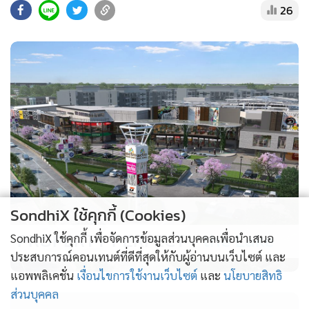
26
กรณีทุจริตสอบท้องถิ่นอื้อฉาว สามารถตรวจกันง่ายๆ แค่นำ
ข้อสอบและผลคะเเนน ของ มศว มาเทียบกับคะเเนนที่ สถ. ถือไว้
เพียงเท่านี้ก็รู้ได้ในเวลาสั้นๆว่าใครโกง ใครช่วยโกง ใครสั่งให้โกง
แค่นายอนุทินขอเเรงคณะไต่สวนอิสระ ไล่สอบสวน ไล่ตั้งเเต่ปลา
ซิวปลาสร้อย เทียบเคียงคะเเนนที่มศว ตรวจกับคะเเนนที่สถ.แระ
กาศออกมา คนที่ร่วมกระทำผิด ก็น่าจะยอมเปิดปาก และ
ซัดทอดไปถึงต้นตอตัวการโกง รู้ผลง่ายและรวดเร็วกว่จะไปพึ่ง
กระบวนการของ ปปช. ที่ทั้งล่าช้า และไม่มีความเป็นอิสระจริง
SondhiX ใช้คุกกี้ (Cookies)
หากนายอนุทินยังเอาแต่ร้องเพลง ”หนูไม่รู้“ เครดิตประเทศจะ
PROPERTY PERFECT -
the Lake
SondhiX ใช้คุกกี้ เพื่อจัดการข้อมูลส่วนบุคคลเพื่อนำเสนอ
ยับเยินในสายตานานาชาติ ว่าระบบราชการไทยคดโกงตั้งเเต่จุด
ประสบการณ์คอนเทนต์ที่ดีที่สุดให้กับผู้อ่านบนเว็บไซต์ และ
สตาร์ท คือการสอบเเข่งขันบรรจุเข้ารับราชการ
แอพพลิเคชั่น
เงื่อนไขการใช้งานเว็บไซต์
และ
นโยบายสิทธิ
ส่วนบุคคล