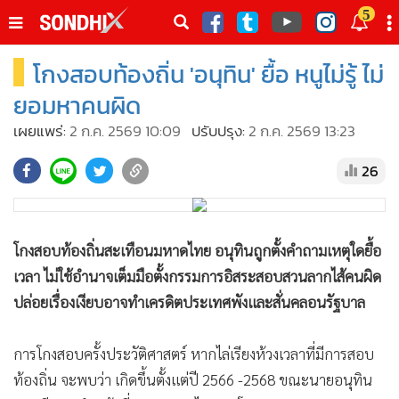
italk
5
sive
โกงสอบท้องถิ่น 'อนุทิน' ยื้อ หนูไม่รู้ ไม่
•
หน้าหลัก
th
ัพเดต
•
SondhiX
ยอมหาคนผิด
•
Social
เผยแพร่:
2 ก.ค. 2569 10:09
ปรับปรุง:
2 ก.ค. 2569 13:23
•
World Talk
26
•
Sondhitalk
•
ผู้เฒ่าเล่าเรื่อง
•
ข่าวลึกปมลับ
โกงสอบท้องถิ่นสะเทือนมหาดไทย อนุทินถูกตั้งคำถามเหตุใดยื้อ
•
Exclusive Health
เวลา ไม่ใช้อำนาจเต็มมือตั้งกรรมการอิสระสอบสวนลากไส้คนผิด
•
ผู้จัดกวน
ปล่อยเรื่องเงียบอาจทำเครดิตประเทศพังและสั่นคลอนรัฐบาล
•
น่าสนใจ
•
ข่าวอัพเดต
การโกงสอบครั้งประวัติศาสตร์ หากไล่เรียงห้วงเวลาที่มีการสอบ
•
เศรษฐกิจ-ธุรกิจ
ท้องถิ่น จะพบว่า เกิดขึ้นตั้งเเต่ปี 2566 -2568 ขณะนายอนุทิน