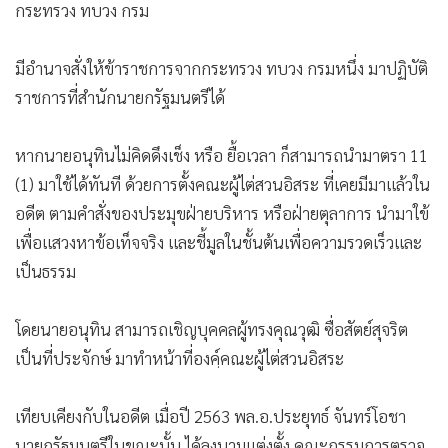
กระทรวง ทบวง กรม
มีอำนาจสั่งให้ข้าราชการจากกระทรวง ทบวง กรมหนึ่ง มาปฏิบัติ
ราชการที่สำนักนายกรัฐมนตรีได้
หากนายอนุทินไม่คิดดึงเช็ง หรือ ยื้อเวลา ก็สามารถนำมาตรา 11
(1) มาใช้ได้ทันที ด้วยการตั้งคณะผู้ไต่สวนอิสระ ที่เคยมีมาแล้วใน
อดีต ตามคำสั่งของประมุขฝ่ายบริหาร หรือฝ่ายตุลาการ นำมาใข้
เพื่อเเสวงหาข้อเท็จจริง เเละชี้มูลในชั้นต้นเพื่อความรวดเร็วเเละ
เป็นธรรม
โดยนายอนุทิน สามารถเชิญบุคคลผู้ทรงคุณวุฒิ ซื่อสัตย์สุจริต
เป็นที่ประจักษ์ มาทำหน้าที่องคฺ์คณะผู้ไต่สวนอิสระ
เทียบเคียงกับในอดีต เมื่อปี 2563 พล.อ.ประยุทธ์ จันทร์โอชา
นายกรัฐมนตรีในขณะนั้น ได้ลงนามแต่งตั้ง คณะกรรมการตรวจ