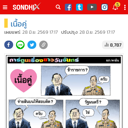
italk
5
sive
เนื้อคู่
•
หน้าหลัก
th
ัพเดต
•
SondhiX
เผยแพร่:
28 มิ.ย. 2569 17:17
ปรับปรุง:
28 มิ.ย. 2569 17:17
•
Social
8,787
•
World Talk
•
Sondhitalk
•
ผู้เฒ่าเล่าเรื่อง
•
ข่าวลึกปมลับ
•
Exclusive Health
•
ผู้จัดกวน
•
น่าสนใจ
•
ข่าวอัพเดต
•
เศรษฐกิจ-ธุรกิจ