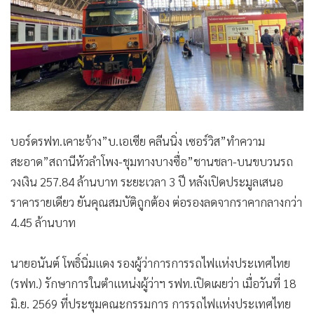
•
สังคม-โซเชียล
บอร์ดรฟท.เคาะจ้าง”บ.เอเซีย คลีนนิ่ง เซอร์วิส”ทำความ
สะอาด”สถานีหัวลำโพง-ชุมทางบางซื่อ”ชานชลา-บนขบวนรถ
วงเงิน 257.84 ล้านบาท ระยะเวลา 3 ปี หลังเปิดประมูลเสนอ
ราคารายเดียว ยันคุณสมบัติถูกต้อง ต่อรองลดจากราคากลางกว่า
4.45 ล้านบาท
นายอนันต์ โพธิ์นิ่มแดง รองผู้ว่าการการรถไฟแห่งประเทศไทย
(รฟท.) รักษาการในตำแหน่งผู้ว่าฯ รฟท.เปิดเผยว่า เมื่อวันที่ 18
มิ.ย. 2569 ที่ประชุมคณะกรรมการ การรถไฟแห่งประเทศไทย