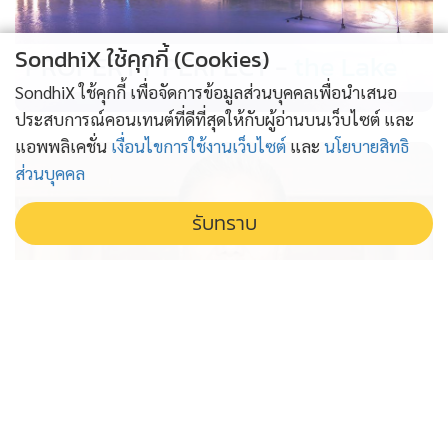
SondhiX ใช้คุกกี้ (Cookies)
PROPERTY PERFECT -
the Lake
SondhiX ใช้คุกกี้ เพื่อจัดการข้อมูลส่วนบุคคลเพื่อนำเสนอ
ประสบการณ์คอนเทนต์ที่ดีที่สุดให้กับผู้อ่านบนเว็บไซต์ และ
แอพพลิเคชั่น
เงื่อนไขการใช้งานเว็บไซต์
และ
นโยบายสิทธิ
ส่วนบุคคล
รับทราบ
ศาลปกครองยกคำร้อง “หมอสรณ”
ขอไต่สวนเร่งด่วน ปมถูกฟันพ้น