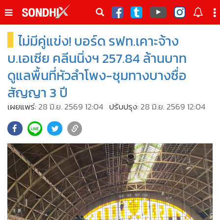
italk
sive
ไม่มีคู่แข่ง! บอร์ด รฟท.เคาะจ้าง
•
หน้าหลัก
th
ัพเดต
•
SondhiX
บ.เอเซีย คลีนนิ่งฯ 257.84 ล้านบาท
•
Social
ดูแลพื้นที่หัวลำโพง-ชุมทางบางซื่อ
•
World Talk
สัญญา 3 ปี
•
Sondhitalk
เผยแพร่:
28 มิ.ย. 2569 12:04
ปรับปรุง:
28 มิ.ย. 2569 12:04
•
ผู้เฒ่าเล่าเรื่อง
•
ข่าวลึกปมลับ
•
Exclusive Health
•
ผู้จัดกวน
•
น่าสนใจ
•
ข่าวอัพเดต
•
เศรษฐกิจ-ธุรกิจ