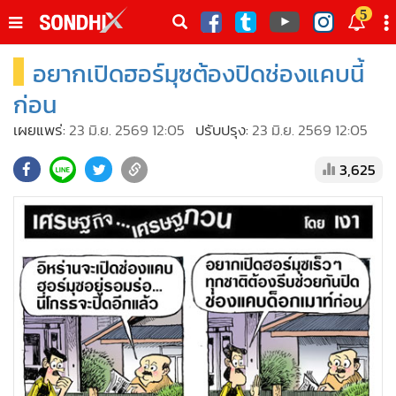
italk
5
sive
อยากเปิดฮอร์มุซต้องปิดช่องแคบนี้
•
หน้าหลัก
th
ัพเดต
•
SondhiX
ก่อน
•
Social
เผยแพร่:
23 มิ.ย. 2569 12:05
ปรับปรุง:
23 มิ.ย. 2569 12:05
•
World Talk
3,625
•
Sondhitalk
•
ผู้เฒ่าเล่าเรื่อง
•
ข่าวลึกปมลับ
•
Exclusive Health
•
ผู้จัดกวน
•
น่าสนใจ
•
ข่าวอัพเดต
•
เศรษฐกิจ-ธุรกิจ