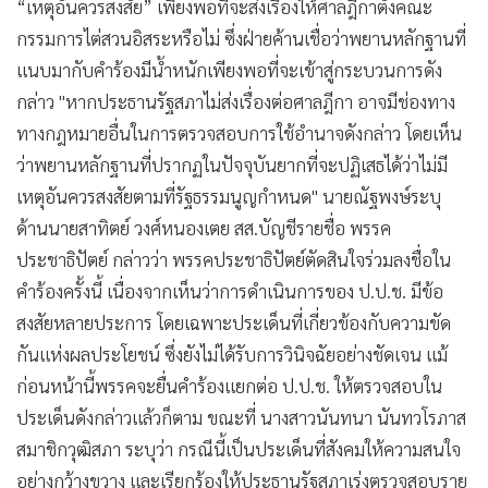
“เหตุอันควรสงสัย” เพียงพอที่จะส่งเรื่องให้ศาลฎีกาตั้งคณะ
กรรมการไต่สวนอิสระหรือไม่ ซึ่งฝ่ายค้านเชื่อว่าพยานหลักฐานที่
แนบมากับคำร้องมีน้ำหนักเพียงพอที่จะเข้าสู่กระบวนการดัง
กล่าว "หากประธานรัฐสภาไม่ส่งเรื่องต่อศาลฎีกา อาจมีช่องทาง
ทางกฎหมายอื่นในการตรวจสอบการใช้อำนาจดังกล่าว โดยเห็น
ว่าพยานหลักฐานที่ปรากฏในปัจจุบันยากที่จะปฏิเสธได้ว่าไม่มี
เหตุอันควรสงสัยตามที่รัฐธรรมนูญกำหนด" นายณัฐพงษ์ระบุ
ด้านนายสาทิตย์ วงศ์หนองเตย สส.บัญชีรายชื่อ พรรค
ประชาธิปัตย์ กล่าวว่า พรรคประชาธิปัตย์ตัดสินใจร่วมลงชื่อใน
คำร้องครั้งนี้ เนื่องจากเห็นว่าการดำเนินการของ ป.ป.ช. มีข้อ
สงสัยหลายประการ โดยเฉพาะประเด็นที่เกี่ยวข้องกับความขัด
กันแห่งผลประโยชน์ ซึ่งยังไม่ได้รับการวินิจฉัยอย่างชัดเจน แม้
ก่อนหน้านี้พรรคจะยื่นคำร้องแยกต่อ ป.ป.ช. ให้ตรวจสอบใน
ประเด็นดังกล่าวแล้วก็ตาม ขณะที่ นางสาวนันทนา นันทวโรภาส
สมาชิกวุฒิสภา ระบุว่า กรณีนี้เป็นประเด็นที่สังคมให้ความสนใจ
อย่างกว้างขวาง และเรียกร้องให้ประธานรัฐสภาเร่งตรวจสอบราย