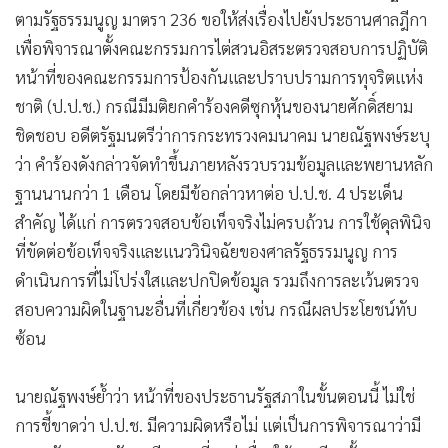
ตามรัฐธรรมนูญ มาตรา 236 ขอให้ส่งเรื่องไปยังประธานศาลฎีกา
เพื่อพิจารณาตั้งคณะกรรมการไต่สวนอิสระตรวจสอบการปฏิบัติ
หน้าที่ของคณะกรรมการป้องกันและปราบปรามการทุจริตแห่ง
ชาติ (ป.ป.ช.) กรณีมีมติยกคำร้องคดีซุกหุ้นของนายศักดิ์สยาม
ชิดชอบ อดีตรัฐมนตรีว่าการกระทรวงคมนาคม นายณัฐพงษ์ระบุ
ว่า คำร้องดังกล่าวจัดทำขึ้นภายหลังรวบรวมข้อมูลและพยานหลัก
ฐานนานกว่า 1 เดือน โดยมีข้อกล่าวหาต่อ ป.ป.ช. 4 ประเด็น
สำคัญ ได้แก่ การตรวจสอบข้อเท็จจริงไม่ครบถ้วน การใช้ดุลพินิจ
ที่ขัดต่อข้อเท็จจริงและแนววินิจฉัยของศาลรัฐธรรมนูญ การ
ดำเนินการที่ไม่โปร่งใสและปกปิดข้อมูล รวมถึงการละเว้นตรวจ
สอบความผิดในฐานะอื่นที่เกี่ยวข้อง เช่น กรณีผลประโยชน์ทับ
ซ้อน
นายณัฐพงษ์ย้ำว่า หน้าที่ของประธานรัฐสภาในขั้นตอนนี้ ไม่ใช่
การชี้ขาดว่า ป.ป.ช. มีความผิดหรือไม่ แต่เป็นการพิจารณาว่ามี