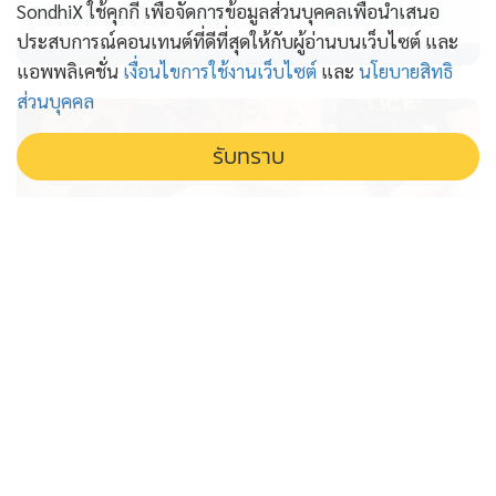
PROPERTY PERFECT -
the Lake
SondhiX ใช้คุกกี้ เพื่อจัดการข้อมูลส่วนบุคคลเพื่อนำเสนอ
ประสบการณ์คอนเทนต์ที่ดีที่สุดให้กับผู้อ่านบนเว็บไซต์ และ
แอพพลิเคชั่น
เงื่อนไขการใช้งานเว็บไซต์
และ
นโยบายสิทธิ
ส่วนบุคคล
รับทราบ
โจร เอาอย่าง โจร "ไอ้ป๋อง" ก๊อปปี้ "พัน
ศักดิ์" ฆาตกรอุ้มฆ่าต่อเนื่อง
วังวนฆาตกร จากพันศักดิ์สู่ไอ้ป๋อง ผลพวงระบบลดโทษ
ราชทัณฑ์ที่ปล่อยอาชญากรร้ายกลับมาทำร้ายสังคมซ้ำแล้ว