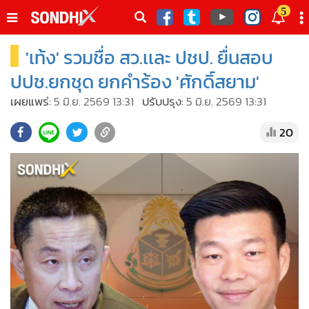
italk
5
sive
'เท้ง' รวมชื่อ สว.เเละ ปชป. ยื่นสอบ
•
หน้าหลัก
th
ัพเดต
•
SondhiX
ปปช.ยกชุด ยกคำร้อง 'ศักดิ์สยาม'
•
Social
เผยแพร่:
5 มิ.ย. 2569 13:31
ปรับปรุง:
5 มิ.ย. 2569 13:31
•
World Talk
20
•
Sondhitalk
•
ผู้เฒ่าเล่าเรื่อง
•
ข่าวลึกปมลับ
•
Exclusive Health
•
ผู้จัดกวน
•
น่าสนใจ
•
ข่าวอัพเดต
•
เศรษฐกิจ-ธุรกิจ