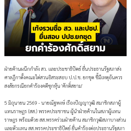
•
สังคม-โซเชียล
ฝ่ายค้านผนึกกำลัง สว. และประชาธิปัตย์ ยื่นประธานรัฐสภาส่ง
ศาลฎีกาตั้งคณะไต่สวนอิสระสอบ ป.ป.ช. ยกชุด ชี้มีเหตุอันควร
สงสัยกรณียกคำร้องคดีซุกหุ้น 'ศักดิ์สยาม'
5 มิถุนายน 2569 - นายณัฐพงษ์ เรืองปัญญาวุฒิ สมาชิกสภาผู้
แทนราษฏร (สส.) พรรคประชาชน ผู้นำฝ่ายค้านในสภาผู้แทน
ราษฎร พร้อมด้วย สส.พรรคร่วมฝ่ายค้าน สมาชิกวุฒิสภาบางส่วน
และตัวแทน สส.พรรคประชาธิปัตย์ ยื่นคำร้องต่อประธานรัฐสภา