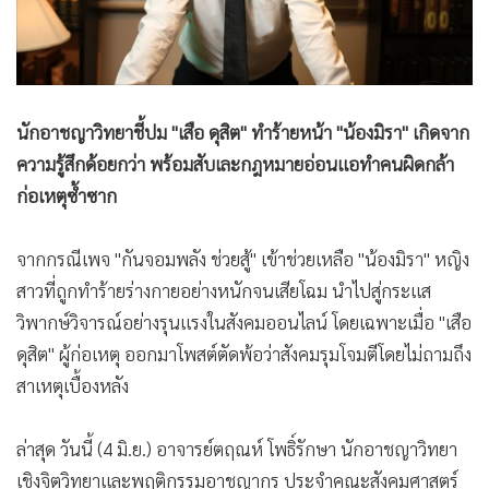
•
สังคม-โซเชียล
นักอาชญาวิทยาชี้ปม "เสือ ดุสิต" ทำร้ายหน้า "น้องมิรา" เกิดจาก
ความรู้สึกด้อยกว่า พร้อมสับเละกฎหมายอ่อนแอทำคนผิดกล้า
ก่อเหตุซ้ำซาก
จากกรณีเพจ "กันจอมพลัง ช่วยสู้" เข้าช่วยเหลือ "น้องมิรา" หญิง
สาวที่ถูกทำร้ายร่างกายอย่างหนักจนเสียโฉม นำไปสู่กระแส
วิพากษ์วิจารณ์อย่างรุนแรงในสังคมออนไลน์ โดยเฉพาะเมื่อ "เสือ
ดุสิต" ผู้ก่อเหตุ ออกมาโพสต์ตัดพ้อว่าสังคมรุมโจมตีโดยไม่ถามถึง
สาเหตุเบื้องหลัง
ล่าสุด วันนี้ (4 มิ.ย.) อาจารย์ตฤณห์ โพธิ์รักษา นักอาชญาวิทยา
เชิงจิตวิทยาและพฤติกรรมอาชญากร ประจำคณะสังคมศาสตร์