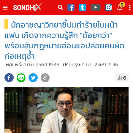
italk
5
sive
นักอาชญาวิทยาชี้ปมทำร้ายใบหน้า
•
หน้าหลัก
th
ัพเดต
•
SondhiX
แฟน เกิดจากความรู้สึก "ด้อยกว่า"
•
Social
พร้อมสับกฎหมายอ่อนแอปล่อยคนผิด
•
World Talk
ก่อเหตุซ้ำ
•
Sondhitalk
เผยแพร่:
4 มิ.ย. 2569 19:46
ปรับปรุง:
4 มิ.ย. 2569 19:46
•
ผู้เฒ่าเล่าเรื่อง
6
•
ข่าวลึกปมลับ
•
Exclusive Health
•
ผู้จัดกวน
•
น่าสนใจ
•
ข่าวอัพเดต
•
เศรษฐกิจ-ธุรกิจ