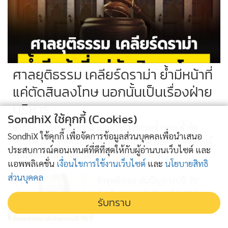
ศาลยุติธรรม เคลียร์ดราม่า ย้ำมีหน้าที่
แค่ตัดสินลงโทษ นอกนั้นเป็นเรื่องฝ่าย
บริหาร
SondhiX ใช้คุกกี้ (Cookies)
ศาลยุติธรรมเคลียร์ดราม่าปมอาชญากรรมซ้ำซาก ย้ำชัด
SondhiX ใช้คุกกี้ เพื่อจัดการข้อมูลส่วนบุคคลเพื่อนำเสนอ
หน้าที่ศาลคือตัดสินลงโทษ ส่วนการบังคับโทษหรือติดตามผู้
ประสบการณ์คอนเทนต์ที่ดีที่สุดให้กับผู้อ่านบนเว็บไซต์ และ
พ้นโทษ เป็นความรับผิดชอบของฝ่ายบริหาร
แอพพลิเคชั่น
เงื่อนไขการใช้งานเว็บไซต์
และ
นโยบายสิทธิ
ส่วนบุคคล
ยิ่งขุดยิ่งเจอ ปมปัญหางบปี 70
ข้องใจกระจุกตัวอีสานใต้ 'ศิริกัญญา'
รับทราบ
ไม่สบอารมณ์