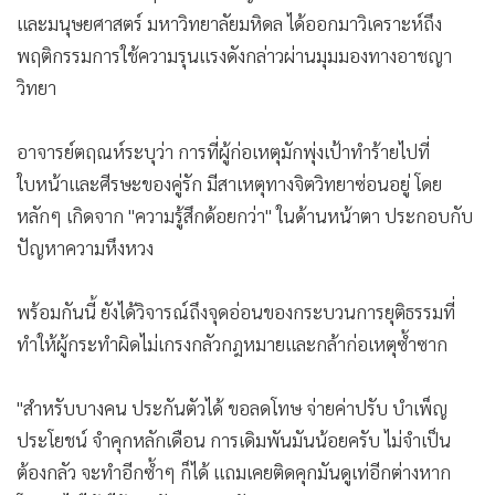
และมนุษยศาสตร์ มหาวิทยาลัยมหิดล ได้ออกมาวิเคราะห์ถึง
พฤติกรรมการใช้ความรุนแรงดังกล่าวผ่านมุมมองทางอาชญา
วิทยา
อาจารย์ตฤณห์ระบุว่า การที่ผู้ก่อเหตุมักพุ่งเป้าทำร้ายไปที่
ใบหน้าและศีรษะของคู่รัก มีสาเหตุทางจิตวิทยาซ่อนอยู่ โดย
หลักๆ เกิดจาก "ความรู้สึกด้อยกว่า" ในด้านหน้าตา ประกอบกับ
ปัญหาความหึงหวง
พร้อมกันนี้ ยังได้วิจารณ์ถึงจุดอ่อนของกระบวนการยุติธรรมที่
ทำให้ผู้กระทำผิดไม่เกรงกลัวกฎหมายและกล้าก่อเหตุซ้ำซาก
"สำหรับบางคน ประกันตัวได้ ขอลดโทษ จ่ายค่าปรับ บำเพ็ญ
ประโยชน์ จำคุกหลักเดือน การเดิมพันมันน้อยครับ ไม่จำเป็น
ต้องกลัว จะทำอีกซ้ำๆ ก็ได้ แถมเคยติดคุกมันดูเท่อีกต่างหาก