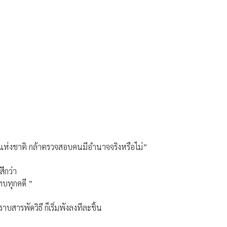
แห่งชาติ กล้าตรวจสอบคนมีอำนาจจริงหรือไม่”
ึกว่า
ทบทุกคดี ”
สารพัดวิธี ก็เริ่มพังลงทีละชิ้น