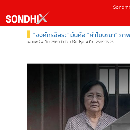
Sondhi
“องค์กรอิสระ” มันคือ “คำโฆษณา” ภาพ
เลือกเครื่องมือท
•
หน้าหลัก
ค้นหา
•
SondhiX
เผยแพร่:
4 มิ.ย. 2569 13:13
ปรับปรุง:
4 มิ.ย. 2569 16:25
Google
•
Social
•
World Talk
Sondhi
•
Sondhitalk
ค้นหาขั
•
ผู้เฒ่าเล่าเรื่อง
•
ข่าวลึกปมลับ
•
Exclusive Health
•
ผู้จัดกวน
•
น่าสนใจ
•
ข่าวอัพเดต
•
เศรษฐกิจ-ธุรกิจ
•
สังคม-โซเชียล