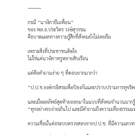
⸻
กรณี “นาฬิกายืมเพื่อน”
ของ พล.อ.ประวิตร วงษ์สุวรรณ
คือบาดแผลทางความรู้สึกที่สังคมยังไม่เคยลืม
เพราะสิ่งที่ประชาชนติดใจ
ไม่ใช่แค่นาฬิกาหรูหลายสิบเรือน
แต่คือคำถามง่าย ๆ ที่ตอบยากมากว่า
“ป.ป.ช.องค์กรอิสระเพื่อป้องกันและปราบปรามการทุจริต
และเมื่อผลลัพธ์สุดท้ายออกมาในแบบที่สังคมจำนวนมากรู้ส
“ทุกอย่างจบง่ายเกินไป และมีคำถามถึงความเที่ยงธรรมแ
ความเชื่อมั่นต่อระบบตรวจสอบจากป.ป.ช. ที่มีความเลวทราบ