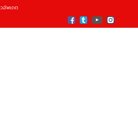
าวอัพเดต
ก